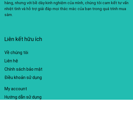
hàng, nhưng với bề dày kinh nghiệm của mình, chúng tôi cam kết tư vấn
nhiệt tình và hỗ trợ giải đáp mọi thắc mắc của bạn trong quá trình mua
sắm.
Liên kết hữu ích
Về chúng tôi
Liên hệ
Chính sách bảo mật
Điều khoản sử dụng
My account
Hướng dẫn sử dụng
Sitemap