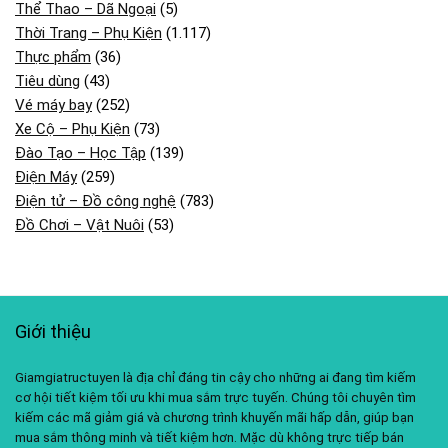
Thể Thao – Dã Ngoại
(5)
Thời Trang – Phụ Kiện
(1.117)
Thực phẩm
(36)
Tiêu dùng
(43)
Vé máy bay
(252)
Xe Cộ – Phụ Kiện
(73)
Đào Tạo – Học Tập
(139)
Điện Máy
(259)
Điện tử – Đồ công nghệ
(783)
Đồ Chơi – Vật Nuôi
(53)
Giới thiệu
Giamgiatructuyen là địa chỉ đáng tin cậy cho những ai đang tìm kiếm
cơ hội tiết kiệm tối ưu khi mua sắm trực tuyến. Chúng tôi chuyên tìm
kiếm các mã giảm giá và chương trình khuyến mãi hấp dẫn, giúp bạn
mua sắm thông minh và tiết kiệm hơn. Mặc dù không trực tiếp bán