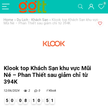
0
Home
»
Du Lịch - Khách Sạn
»
Klook top Khách Sạn khu vực
Mũi Né – Phan Thiết sau giảm chỉ từ 394K
Klook top Khách Sạn khu vực Mũi
Né – Phan Thiết sau giảm chỉ từ
394K
12/06/2024
2
0
Klook
5
0
0
8
1
0
5
1
1