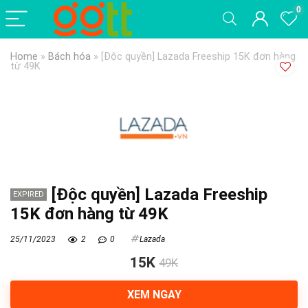
0
Home
»
Bách hóa
»
[Độc quyền] Lazada Freeship 15K đơn hàng
từ 49K
[Độc quyền] Lazada Freeship
EXPIRED
15K đơn hàng từ 49K
25/11/2023
2
0
Lazada
15K
49K
XEM NGAY