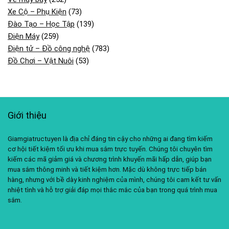
Xe Cộ – Phụ Kiện
(73)
Đào Tạo – Học Tập
(139)
Điện Máy
(259)
Điện tử – Đồ công nghệ
(783)
Đồ Chơi – Vật Nuôi
(53)
Giới thiệu
Giamgiatructuyen là địa chỉ đáng tin cậy cho những ai đang tìm kiếm
cơ hội tiết kiệm tối ưu khi mua sắm trực tuyến. Chúng tôi chuyên tìm
kiếm các mã giảm giá và chương trình khuyến mãi hấp dẫn, giúp bạn
mua sắm thông minh và tiết kiệm hơn. Mặc dù không trực tiếp bán
hàng, nhưng với bề dày kinh nghiệm của mình, chúng tôi cam kết tư vấn
nhiệt tình và hỗ trợ giải đáp mọi thắc mắc của bạn trong quá trình mua
sắm.