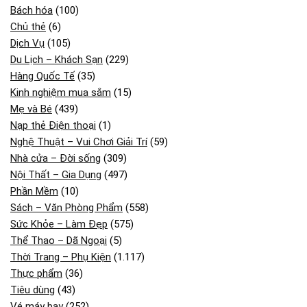
Bách hóa
(100)
Chủ thẻ
(6)
Dịch Vụ
(105)
Du Lịch – Khách Sạn
(229)
Hàng Quốc Tế
(35)
Kinh nghiệm mua sắm
(15)
Mẹ và Bé
(439)
Nạp thẻ Điện thoại
(1)
Nghệ Thuật – Vui Chơi Giải Trí
(59)
Nhà cửa – Đời sống
(309)
Nội Thất – Gia Dụng
(497)
Phần Mềm
(10)
Sách – Văn Phòng Phẩm
(558)
Sức Khỏe – Làm Đẹp
(575)
Thể Thao – Dã Ngoại
(5)
Thời Trang – Phụ Kiện
(1.117)
Thực phẩm
(36)
Tiêu dùng
(43)
Vé máy bay
(252)