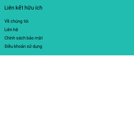
Liên kết hữu ích
Về chúng tôi
Liên hệ
Chính sách bảo mật
Điều khoản sử dụng
My account
Hướng dẫn sử dụng
Sitemap
Mã giảm giá nổi bật
Nhà xuất bản Kim Đồng
Shopee