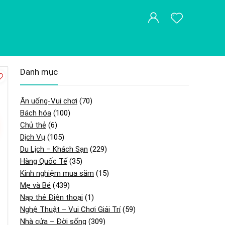
Danh mục
Ăn uống-Vui chơi
(70)
Bách hóa
(100)
Chủ thẻ
(6)
Dịch Vụ
(105)
Du Lịch – Khách Sạn
(229)
Hàng Quốc Tế
(35)
Kinh nghiệm mua sắm
(15)
Mẹ và Bé
(439)
Nạp thẻ Điện thoại
(1)
Nghệ Thuật – Vui Chơi Giải Trí
(59)
Nhà cửa – Đời sống
(309)