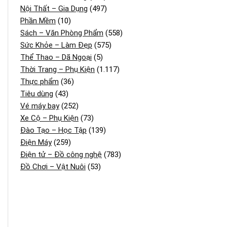
Nội Thất – Gia Dụng
(497)
Phần Mềm
(10)
Sách – Văn Phòng Phẩm
(558)
Sức Khỏe – Làm Đẹp
(575)
Thể Thao – Dã Ngoại
(5)
Thời Trang – Phụ Kiện
(1.117)
Thực phẩm
(36)
Tiêu dùng
(43)
Vé máy bay
(252)
Xe Cộ – Phụ Kiện
(73)
Đào Tạo – Học Tập
(139)
Điện Máy
(259)
Điện tử – Đồ công nghệ
(783)
Đồ Chơi – Vật Nuôi
(53)