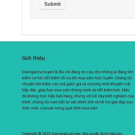
Giới thiệu
Giamgiatructuyen là địa chỉ đáng tin cậy cho những ai đang tìm
kiếm cơ hội tiết kiệm tối ưu khi mua sắm trực tuyến. Chúng tôi
chuyên tìm kiếm các mã giảm giá và chương trình khuyến mãi
hấp dẫn, giúp bạn mua sắm thông minh và tiết kiệm hơn. Mặc
dù không trực tiếp bán hàng, nhưng với bề dày kinh nghiệm của
mình, chúng tôi cam kết tư vấn nhiệt tình và hỗ trợ giải đáp mọi
thắc mắc của bạn trong quá trình mua sắm.
Copyright © 2025 Giamgiatructuyen. Mọi quyền được bảo lưu.