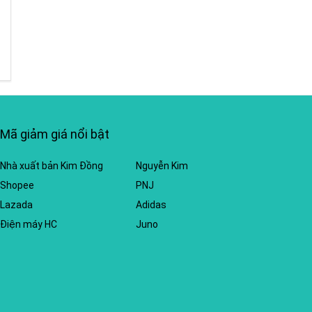
Mã giảm giá nổi bật
Nhà xuất bản Kim Đồng
Nguyễn Kim
Shopee
PNJ
Lazada
Adidas
Điện máy HC
Juno