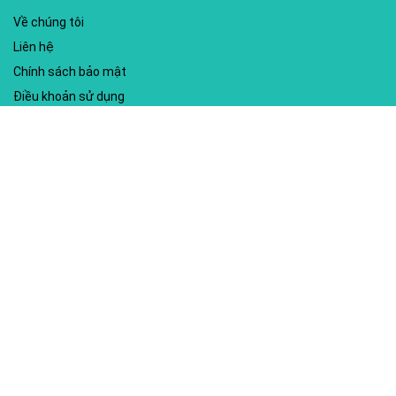
Về chúng tôi
Liên hệ
Chính sách bảo mật
Điều khoản sử dụng
My account
Hướng dẫn sử dụng
Sitemap
Mã giảm giá nổi bật
Nhà xuất bản Kim Đồng
Shopee
Lazada
Điện máy HC