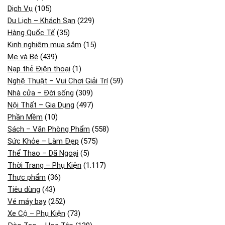
Dịch Vụ
(105)
Du Lịch – Khách Sạn
(229)
Hàng Quốc Tế
(35)
Kinh nghiệm mua sắm
(15)
Mẹ và Bé
(439)
Nạp thẻ Điện thoại
(1)
Nghệ Thuật – Vui Chơi Giải Trí
(59)
Nhà cửa – Đời sống
(309)
Nội Thất – Gia Dụng
(497)
Phần Mềm
(10)
Sách – Văn Phòng Phẩm
(558)
Sức Khỏe – Làm Đẹp
(575)
Thể Thao – Dã Ngoại
(5)
Thời Trang – Phụ Kiện
(1.117)
Thực phẩm
(36)
Tiêu dùng
(43)
Vé máy bay
(252)
Xe Cộ – Phụ Kiện
(73)