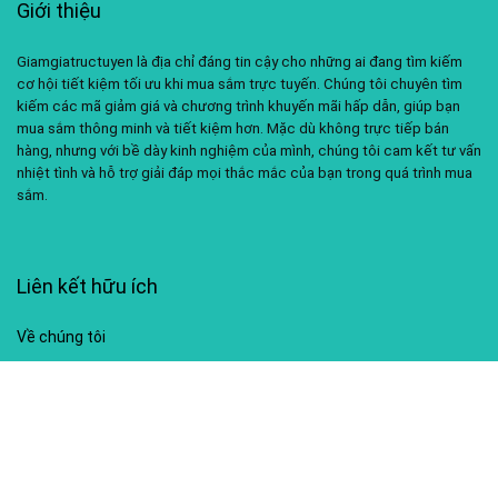
Giới thiệu
Giamgiatructuyen là địa chỉ đáng tin cậy cho những ai đang tìm kiếm
cơ hội tiết kiệm tối ưu khi mua sắm trực tuyến. Chúng tôi chuyên tìm
kiếm các mã giảm giá và chương trình khuyến mãi hấp dẫn, giúp bạn
mua sắm thông minh và tiết kiệm hơn. Mặc dù không trực tiếp bán
hàng, nhưng với bề dày kinh nghiệm của mình, chúng tôi cam kết tư vấn
nhiệt tình và hỗ trợ giải đáp mọi thắc mắc của bạn trong quá trình mua
sắm.
Liên kết hữu ích
Về chúng tôi
Liên hệ
Chính sách bảo mật
Điều khoản sử dụng
My account