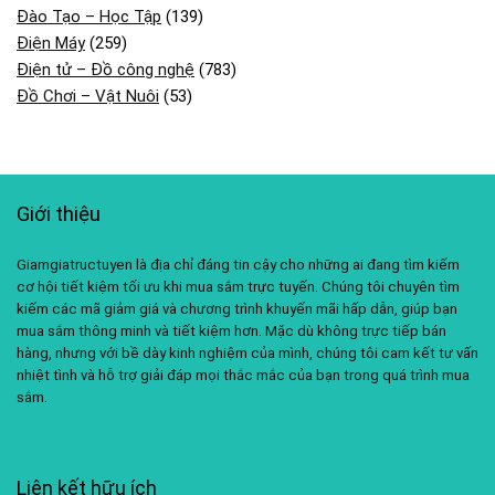
Đào Tạo – Học Tập
(139)
Điện Máy
(259)
Điện tử – Đồ công nghệ
(783)
Đồ Chơi – Vật Nuôi
(53)
Giới thiệu
Giamgiatructuyen là địa chỉ đáng tin cậy cho những ai đang tìm kiếm
cơ hội tiết kiệm tối ưu khi mua sắm trực tuyến. Chúng tôi chuyên tìm
kiếm các mã giảm giá và chương trình khuyến mãi hấp dẫn, giúp bạn
mua sắm thông minh và tiết kiệm hơn. Mặc dù không trực tiếp bán
hàng, nhưng với bề dày kinh nghiệm của mình, chúng tôi cam kết tư vấn
nhiệt tình và hỗ trợ giải đáp mọi thắc mắc của bạn trong quá trình mua
sắm.
Liên kết hữu ích