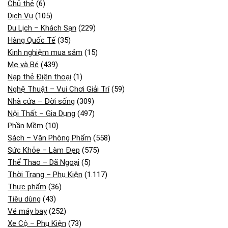
Chủ thẻ
(6)
Dịch Vụ
(105)
Du Lịch – Khách Sạn
(229)
Hàng Quốc Tế
(35)
Kinh nghiệm mua sắm
(15)
Mẹ và Bé
(439)
Nạp thẻ Điện thoại
(1)
Nghệ Thuật – Vui Chơi Giải Trí
(59)
Nhà cửa – Đời sống
(309)
Nội Thất – Gia Dụng
(497)
Phần Mềm
(10)
Sách – Văn Phòng Phẩm
(558)
Sức Khỏe – Làm Đẹp
(575)
Thể Thao – Dã Ngoại
(5)
Thời Trang – Phụ Kiện
(1.117)
Thực phẩm
(36)
Tiêu dùng
(43)
Vé máy bay
(252)
Xe Cộ – Phụ Kiện
(73)