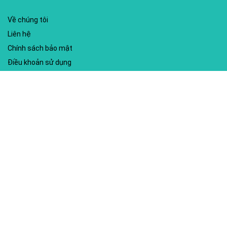
Về chúng tôi
Liên hệ
Chính sách bảo mật
Điều khoản sử dụng
My account
Hướng dẫn sử dụng
Sitemap
Mã giảm giá nổi bật
Nhà xuất bản Kim Đồng
Shopee
Lazada