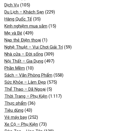
Dịch Vụ
(105)
Du Lịch – Khách Sạn
(229)
Hàng Quốc Tế
(35)
Kinh nghiệm mua sắm
(15)
Mẹ và Bé
(439)
Nạp thẻ Điện thoại
(1)
Nghệ Thuật – Vui Chơi Giải Trí
(59)
Nhà cửa – Đời sống
(309)
Nội Thất – Gia Dụng
(497)
Phần Mềm
(10)
Sách – Văn Phòng Phẩm
(558)
Sức Khỏe – Làm Đẹp
(575)
Thể Thao – Dã Ngoại
(5)
Thời Trang – Phụ Kiện
(1.117)
Thực phẩm
(36)
Tiêu dùng
(43)
Vé máy bay
(252)
Xe Cộ – Phụ Kiện
(73)