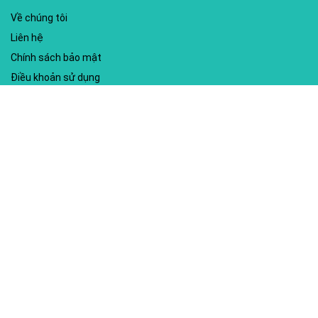
Về chúng tôi
Liên hệ
Chính sách bảo mật
Điều khoản sử dụng
My account
Hướng dẫn sử dụng
Sitemap
Mã giảm giá nổi bật
Nhà xuất bản Kim Đồng
Shopee
Lazada
Điện máy HC