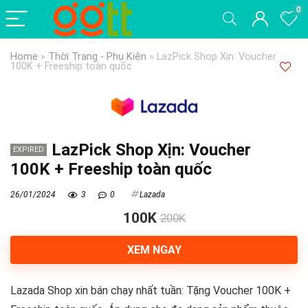
0
Home
»
Thời Trang - Phụ Kiện
»
LazPick Shop Xịn: Voucher
100K + Freeship toàn quốc
LazPick Shop Xịn: Voucher
EXPIRED
100K + Freeship toàn quốc
26/01/2024
3
0
Lazada
100K
200K
XEM NGAY
Lazada Shop xin bán chạy nhất tuần: Tặng Voucher 100K +