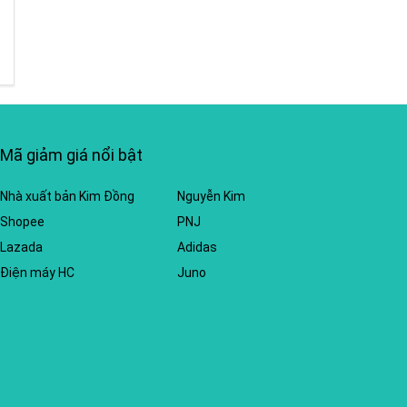
Mã giảm giá nổi bật
Nhà xuất bản Kim Đồng
Nguyễn Kim
Shopee
PNJ
Lazada
Adidas
Điện máy HC
Juno