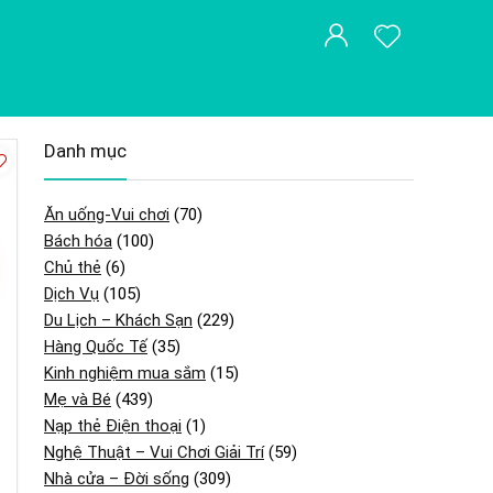
Danh mục
Ăn uống-Vui chơi
(70)
Bách hóa
(100)
Chủ thẻ
(6)
Dịch Vụ
(105)
Du Lịch – Khách Sạn
(229)
Hàng Quốc Tế
(35)
Kinh nghiệm mua sắm
(15)
Mẹ và Bé
(439)
Nạp thẻ Điện thoại
(1)
Nghệ Thuật – Vui Chơi Giải Trí
(59)
Nhà cửa – Đời sống
(309)