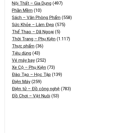
Nội Thất – Gia Dụng
(497)
Phần Mềm
(10)
Sách – Văn Phòng Phẩm
(558)
Sức Khỏe – Làm Đẹp
(575)
Thể Thao – Dã Ngoại
(5)
Thời Trang – Phụ Kiện
(1.117)
Thực phẩm
(36)
Tiêu dùng
(43)
Vé máy bay
(252)
Xe Cộ – Phụ Kiện
(73)
Đào Tạo – Học Tập
(139)
Điện Máy
(259)
Điện tử – Đồ công nghệ
(783)
Đồ Chơi – Vật Nuôi
(53)