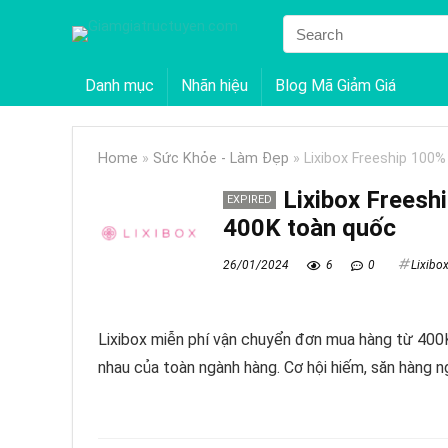
Danh mục
Nhãn hiệu
Blog Mã Giảm Giá
Home
»
Sức Khỏe - Làm Đẹp
»
Lixibox Freeship 100
Lixibox Freesh
EXPIRED
400K toàn quốc
26/01/2024
6
0
Lixibo
Lixibox miễn phí vận chuyển đơn mua hàng từ 400
nhau của toàn ngành hàng. Cơ hội hiếm, săn hàng n