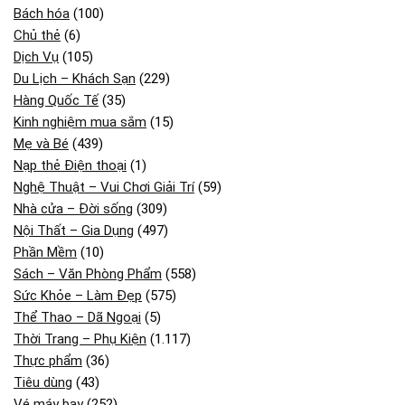
Bách hóa
(100)
Chủ thẻ
(6)
Dịch Vụ
(105)
Du Lịch – Khách Sạn
(229)
Hàng Quốc Tế
(35)
Kinh nghiệm mua sắm
(15)
Mẹ và Bé
(439)
Nạp thẻ Điện thoại
(1)
Nghệ Thuật – Vui Chơi Giải Trí
(59)
Nhà cửa – Đời sống
(309)
Nội Thất – Gia Dụng
(497)
Phần Mềm
(10)
Sách – Văn Phòng Phẩm
(558)
Sức Khỏe – Làm Đẹp
(575)
Thể Thao – Dã Ngoại
(5)
Thời Trang – Phụ Kiện
(1.117)
Thực phẩm
(36)
Tiêu dùng
(43)
Vé máy bay
(252)