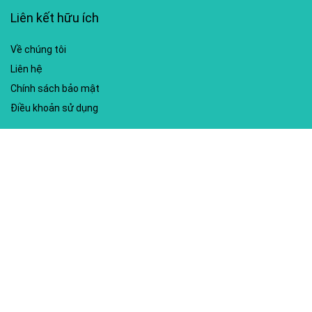
Liên kết hữu ích
Về chúng tôi
Liên hệ
Chính sách bảo mật
Điều khoản sử dụng
My account
Hướng dẫn sử dụng
Sitemap
Mã giảm giá nổi bật
Nhà xuất bản Kim Đồng
Shopee