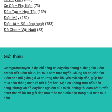
Xe Cộ – Phụ Kiện
(73)
Đào Tạo – Học Tập
(139)
Điện Máy
(259)
Điện tử – Đồ công nghệ
(783)
Đồ Chơi – Vật Nuôi
(53)
Giới thiệu
Giamgiatructuyen là địa chỉ đáng tin cậy cho những ai đang tìm kiếm
cơ hội tiết kiệm tối ưu khi mua sắm trực tuyến. Chúng tôi chuyên tìm
kiếm các mã giảm giá và chương trình khuyến mãi hấp dẫn, giúp bạn
mua sắm thông minh và tiết kiệm hơn. Mặc dù không trực tiếp bán
hàng, nhưng với bề dày kinh nghiệm của mình, chúng tôi cam kết tư vấn
nhiệt tình và hỗ trợ giải đáp mọi thắc mắc của bạn trong quá trình mua
sắm.