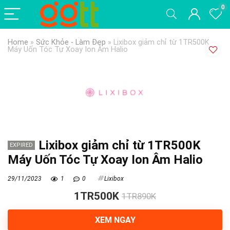
0
Home
»
Sức Khỏe - Làm Đẹp
»
Lixibox giảm chỉ từ 1TR500K
Máy Uốn Tóc Tự Xoay Ion Âm Halio
Lixibox giảm chỉ từ 1TR500K
EXPIRED
Máy Uốn Tóc Tự Xoay Ion Âm Halio
29/11/2023
1
0
Lixibox
1TR500K
1TR890K
XEM NGAY