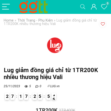
0
Home
»
Thời Trang - Phụ Kiện
»
Lug giảm đồng giá chỉ từ
1TR200K nhiều thương hiệu Vali
Lug giảm đồng giá chỉ từ 1TR200K
nhiều thương hiệu Vali
25/11/2023
5
0
LUG.vn
2
7
1
7
2
5
5
4
5
9
1TR200K
2TR400K