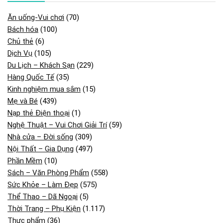
Ăn uống-Vui chơi
(70)
Bách hóa
(100)
Chủ thẻ
(6)
Dịch Vụ
(105)
Du Lịch – Khách Sạn
(229)
Hàng Quốc Tế
(35)
Kinh nghiệm mua sắm
(15)
Mẹ và Bé
(439)
Nạp thẻ Điện thoại
(1)
Nghệ Thuật – Vui Chơi Giải Trí
(59)
Nhà cửa – Đời sống
(309)
Nội Thất – Gia Dụng
(497)
Phần Mềm
(10)
Sách – Văn Phòng Phẩm
(558)
Sức Khỏe – Làm Đẹp
(575)
Thể Thao – Dã Ngoại
(5)
Thời Trang – Phụ Kiện
(1.117)
Thực phẩm
(36)