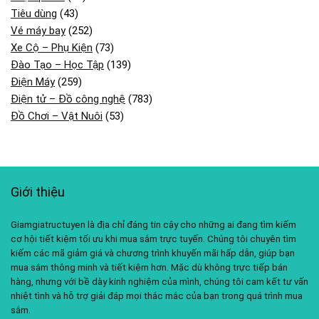
Tiêu dùng
(43)
Vé máy bay
(252)
Xe Cộ – Phụ Kiện
(73)
Đào Tạo – Học Tập
(139)
Điện Máy
(259)
Điện tử – Đồ công nghệ
(783)
Đồ Chơi – Vật Nuôi
(53)
Giới thiệu
Giamgiatructuyen là địa chỉ đáng tin cậy cho những ai đang tìm kiếm
cơ hội tiết kiệm tối ưu khi mua sắm trực tuyến. Chúng tôi chuyên tìm
kiếm các mã giảm giá và chương trình khuyến mãi hấp dẫn, giúp bạn
mua sắm thông minh và tiết kiệm hơn. Mặc dù không trực tiếp bán
hàng, nhưng với bề dày kinh nghiệm của mình, chúng tôi cam kết tư vấn
nhiệt tình và hỗ trợ giải đáp mọi thắc mắc của bạn trong quá trình mua
sắm.