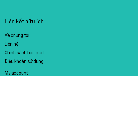
Liên kết hữu ích
Về chúng tôi
Liên hệ
Chính sách bảo mật
Điều khoản sử dụng
My account
Hướng dẫn sử dụng
Sitemap
Mã giảm giá nổi bật