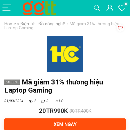
0
Home
»
Điện tử - Đồ công nghệ
»
Mã giảm 31% thương hiệu
Laptop Gaming
Mã giảm 31% thương hiệu
EXPIRED
Laptop Gaming
01/03/2024
2
0
HC
20TR990K
30TR490K
XEM NGAY