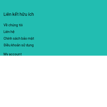
Liên kết hữu ích
Về chúng tôi
Liên hệ
Chính sách bảo mật
Điều khoản sử dụng
My account
Hướng dẫn sử dụng
Sitemap
Mã giảm giá nổi bật
Nhà xuất bản Kim Đồng