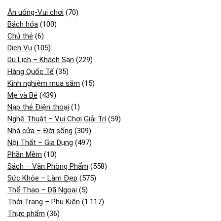
Ăn uống-Vui chơi
(70)
Bách hóa
(100)
Chủ thẻ
(6)
Dịch Vụ
(105)
Du Lịch – Khách Sạn
(229)
Hàng Quốc Tế
(35)
Kinh nghiệm mua sắm
(15)
Mẹ và Bé
(439)
Nạp thẻ Điện thoại
(1)
Nghệ Thuật – Vui Chơi Giải Trí
(59)
Nhà cửa – Đời sống
(309)
Nội Thất – Gia Dụng
(497)
Phần Mềm
(10)
Sách – Văn Phòng Phẩm
(558)
Sức Khỏe – Làm Đẹp
(575)
Thể Thao – Dã Ngoại
(5)
Thời Trang – Phụ Kiện
(1.117)
Thực phẩm
(36)