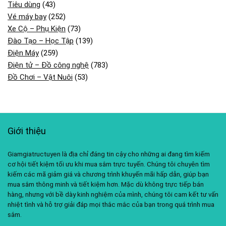
Tiêu dùng
(43)
Vé máy bay
(252)
Xe Cộ – Phụ Kiện
(73)
Đào Tạo – Học Tập
(139)
Điện Máy
(259)
Điện tử – Đồ công nghệ
(783)
Đồ Chơi – Vật Nuôi
(53)
Giới thiệu
Giamgiatructuyen là địa chỉ đáng tin cậy cho những ai đang tìm kiếm
cơ hội tiết kiệm tối ưu khi mua sắm trực tuyến. Chúng tôi chuyên tìm
kiếm các mã giảm giá và chương trình khuyến mãi hấp dẫn, giúp bạn
mua sắm thông minh và tiết kiệm hơn. Mặc dù không trực tiếp bán
hàng, nhưng với bề dày kinh nghiệm của mình, chúng tôi cam kết tư vấn
nhiệt tình và hỗ trợ giải đáp mọi thắc mắc của bạn trong quá trình mua
sắm.