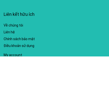
Liên kết hữu ích
Về chúng tôi
Liên hệ
Chính sách bảo mật
Điều khoản sử dụng
My account
Hướng dẫn sử dụng
Sitemap
Mã giảm giá nổi bật
Nhà xuất bản Kim Đồng