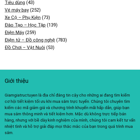
Tiêu dùng
(43)
Vé máy bay
(252)
Xe Cộ – Phụ Kiện
(73)
Đào Tạo – Học Tập
(139)
Điện Máy
(259)
Điện tử – Đồ công nghệ
(783)
Đồ Chơi – Vật Nuôi
(53)
Giới thiệu
Giamgiatructuyen là địa chỉ đáng tin cậy cho những ai đang tìm kiếm
cơ hội tiết kiệm tối ưu khi mua sắm trực tuyến. Chúng tôi chuyên tìm
kiếm các mã giảm giá và chương trình khuyến mãi hấp dẫn, giúp bạn
mua sắm thông minh và tiết kiệm hơn. Mặc dù không trực tiếp bán
hàng, nhưng với bề dày kinh nghiệm của mình, chúng tôi cam kết tư vấn
nhiệt tình và hỗ trợ giải đáp mọi thắc mắc của bạn trong quá trình mua
sắm.