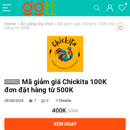
0
Home
»
Ăn uống-Vui chơi
»
Mã giảm giá Chickita 100K đơn đặt
hàng từ 500K
Mã giảm giá Chickita 100K
EXPIRED
đơn đặt hàng từ 500K
28/08/2024
7
0
Chickita
400K
500K
XEM NGAY