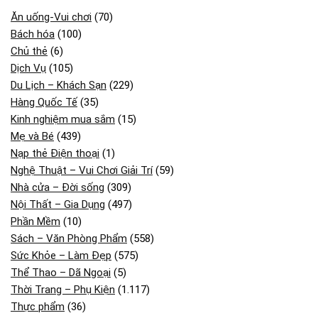
Ăn uống-Vui chơi
(70)
Bách hóa
(100)
Chủ thẻ
(6)
Dịch Vụ
(105)
Du Lịch – Khách Sạn
(229)
Hàng Quốc Tế
(35)
Kinh nghiệm mua sắm
(15)
Mẹ và Bé
(439)
Nạp thẻ Điện thoại
(1)
Nghệ Thuật – Vui Chơi Giải Trí
(59)
Nhà cửa – Đời sống
(309)
Nội Thất – Gia Dụng
(497)
Phần Mềm
(10)
Sách – Văn Phòng Phẩm
(558)
Sức Khỏe – Làm Đẹp
(575)
Thể Thao – Dã Ngoại
(5)
Thời Trang – Phụ Kiện
(1.117)
Thực phẩm
(36)