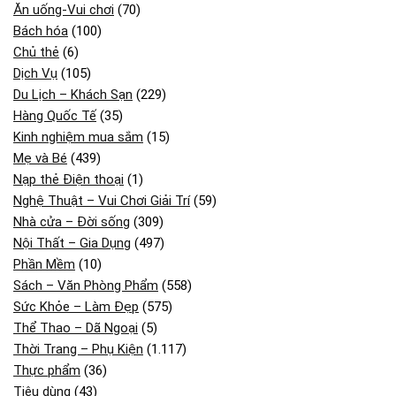
Ăn uống-Vui chơi
(70)
Bách hóa
(100)
Chủ thẻ
(6)
Dịch Vụ
(105)
Du Lịch – Khách Sạn
(229)
Hàng Quốc Tế
(35)
Kinh nghiệm mua sắm
(15)
Mẹ và Bé
(439)
Nạp thẻ Điện thoại
(1)
Nghệ Thuật – Vui Chơi Giải Trí
(59)
Nhà cửa – Đời sống
(309)
Nội Thất – Gia Dụng
(497)
Phần Mềm
(10)
Sách – Văn Phòng Phẩm
(558)
Sức Khỏe – Làm Đẹp
(575)
Thể Thao – Dã Ngoại
(5)
Thời Trang – Phụ Kiện
(1.117)
Thực phẩm
(36)
Tiêu dùng
(43)