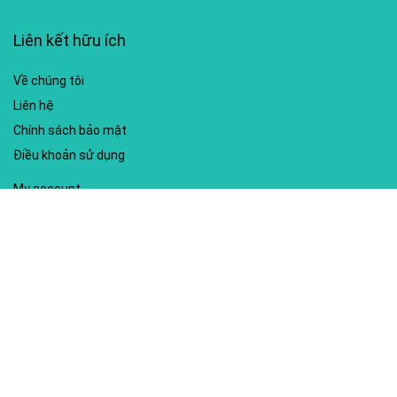
Liên kết hữu ích
Về chúng tôi
Liên hệ
Chính sách bảo mật
Điều khoản sử dụng
My account
Hướng dẫn sử dụng
Sitemap
Mã giảm giá nổi bật
Nhà xuất bản Kim Đồng