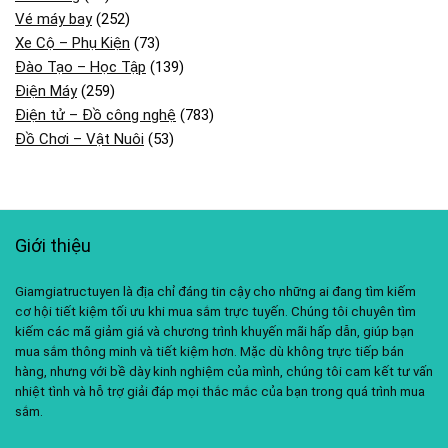
Vé máy bay
(252)
Xe Cộ – Phụ Kiện
(73)
Đào Tạo – Học Tập
(139)
Điện Máy
(259)
Điện tử – Đồ công nghệ
(783)
Đồ Chơi – Vật Nuôi
(53)
Giới thiệu
Giamgiatructuyen là địa chỉ đáng tin cậy cho những ai đang tìm kiếm
cơ hội tiết kiệm tối ưu khi mua sắm trực tuyến. Chúng tôi chuyên tìm
kiếm các mã giảm giá và chương trình khuyến mãi hấp dẫn, giúp bạn
mua sắm thông minh và tiết kiệm hơn. Mặc dù không trực tiếp bán
hàng, nhưng với bề dày kinh nghiệm của mình, chúng tôi cam kết tư vấn
nhiệt tình và hỗ trợ giải đáp mọi thắc mắc của bạn trong quá trình mua
sắm.