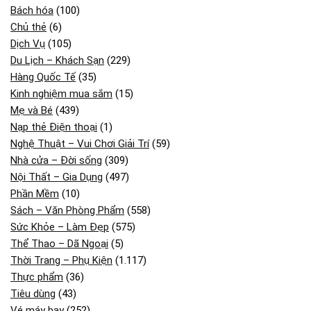
Bách hóa
(100)
Chủ thẻ
(6)
Dịch Vụ
(105)
Du Lịch – Khách Sạn
(229)
Hàng Quốc Tế
(35)
Kinh nghiệm mua sắm
(15)
Mẹ và Bé
(439)
Nạp thẻ Điện thoại
(1)
Nghệ Thuật – Vui Chơi Giải Trí
(59)
Nhà cửa – Đời sống
(309)
Nội Thất – Gia Dụng
(497)
Phần Mềm
(10)
Sách – Văn Phòng Phẩm
(558)
Sức Khỏe – Làm Đẹp
(575)
Thể Thao – Dã Ngoại
(5)
Thời Trang – Phụ Kiện
(1.117)
Thực phẩm
(36)
Tiêu dùng
(43)
Vé máy bay
(252)