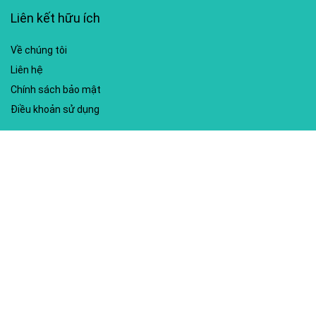
Liên kết hữu ích
Về chúng tôi
Liên hệ
Chính sách bảo mật
Điều khoản sử dụng
My account
Hướng dẫn sử dụng
Sitemap
Mã giảm giá nổi bật
Nhà xuất bản Kim Đồng
Shopee