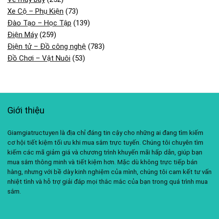
Xe Cộ – Phụ Kiện
(73)
Đào Tạo – Học Tập
(139)
Điện Máy
(259)
Điện tử – Đồ công nghệ
(783)
Đồ Chơi – Vật Nuôi
(53)
Giới thiệu
Giamgiatructuyen là địa chỉ đáng tin cậy cho những ai đang tìm kiếm
cơ hội tiết kiệm tối ưu khi mua sắm trực tuyến. Chúng tôi chuyên tìm
kiếm các mã giảm giá và chương trình khuyến mãi hấp dẫn, giúp bạn
mua sắm thông minh và tiết kiệm hơn. Mặc dù không trực tiếp bán
hàng, nhưng với bề dày kinh nghiệm của mình, chúng tôi cam kết tư vấn
nhiệt tình và hỗ trợ giải đáp mọi thắc mắc của bạn trong quá trình mua
sắm.