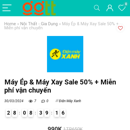
0
Home
»
Nội Thất - Gia Dụng
»
Máy Ép & Máy Xay Sale 50% +
Miễn phí vận chuyển
Máy Ép & Máy Xay Sale 50% + Miễn
phí vận chuyển
30/03/2024
7
0
Điện Máy Xanh
2
8
0
8
3
9
1
6
9
990K
1TR650K