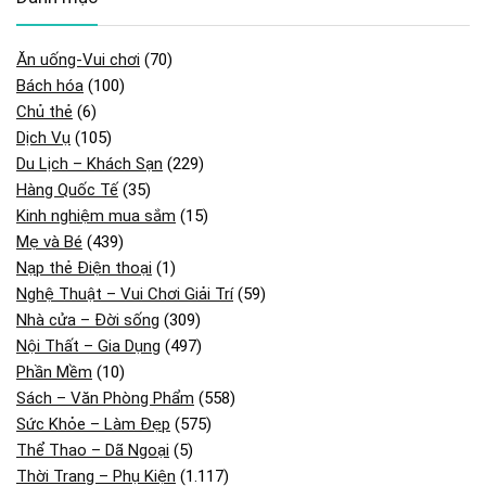
Ăn uống-Vui chơi
(70)
Bách hóa
(100)
Chủ thẻ
(6)
Dịch Vụ
(105)
Du Lịch – Khách Sạn
(229)
Hàng Quốc Tế
(35)
Kinh nghiệm mua sắm
(15)
Mẹ và Bé
(439)
Nạp thẻ Điện thoại
(1)
Nghệ Thuật – Vui Chơi Giải Trí
(59)
Nhà cửa – Đời sống
(309)
Nội Thất – Gia Dụng
(497)
Phần Mềm
(10)
Sách – Văn Phòng Phẩm
(558)
Sức Khỏe – Làm Đẹp
(575)
Thể Thao – Dã Ngoại
(5)
Thời Trang – Phụ Kiện
(1.117)