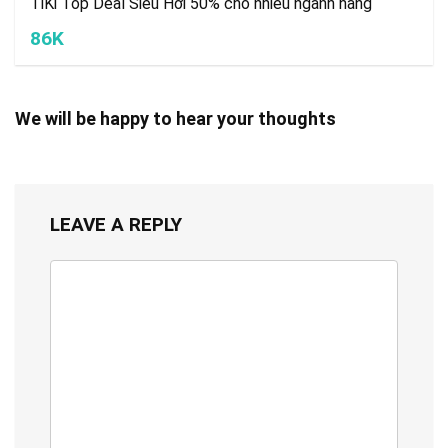
TiKi Top Deal Siêu Hời 50% cho nhiều ngành hàng
86K
We will be happy to hear your thoughts
LEAVE A REPLY