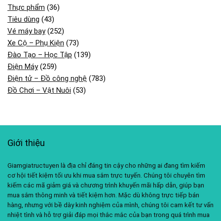
Thực phẩm
(36)
Tiêu dùng
(43)
Vé máy bay
(252)
Xe Cộ – Phụ Kiện
(73)
Đào Tạo – Học Tập
(139)
Điện Máy
(259)
Điện tử – Đồ công nghệ
(783)
Đồ Chơi – Vật Nuôi
(53)
Giới thiệu
Giamgiatructuyen là địa chỉ đáng tin cậy cho những ai đang tìm kiếm
cơ hội tiết kiệm tối ưu khi mua sắm trực tuyến. Chúng tôi chuyên tìm
kiếm các mã giảm giá và chương trình khuyến mãi hấp dẫn, giúp bạn
mua sắm thông minh và tiết kiệm hơn. Mặc dù không trực tiếp bán
hàng, nhưng với bề dày kinh nghiệm của mình, chúng tôi cam kết tư vấn
nhiệt tình và hỗ trợ giải đáp mọi thắc mắc của bạn trong quá trình mua