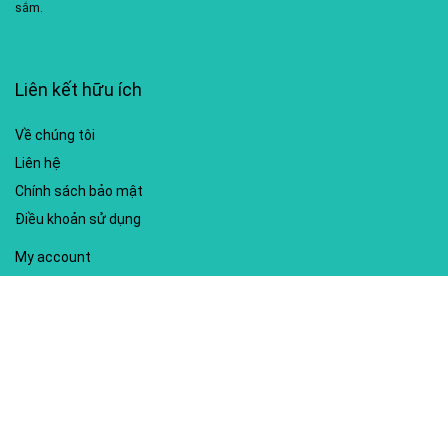
sắm.
Liên kết hữu ích
Về chúng tôi
Liên hệ
Chính sách bảo mật
Điều khoản sử dụng
My account
Hướng dẫn sử dụng
Sitemap
Mã giảm giá nổi bật