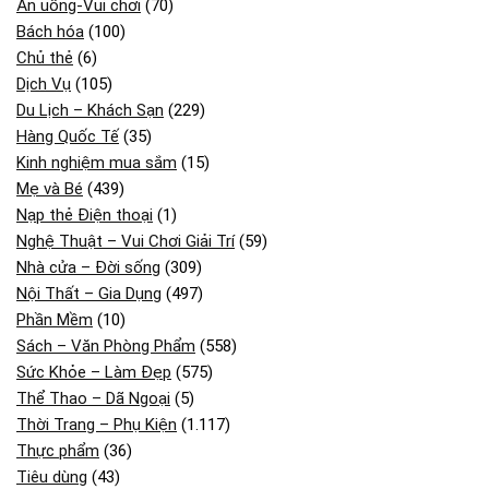
Ăn uống-Vui chơi
(70)
Bách hóa
(100)
Chủ thẻ
(6)
Dịch Vụ
(105)
Du Lịch – Khách Sạn
(229)
Hàng Quốc Tế
(35)
Kinh nghiệm mua sắm
(15)
Mẹ và Bé
(439)
Nạp thẻ Điện thoại
(1)
Nghệ Thuật – Vui Chơi Giải Trí
(59)
Nhà cửa – Đời sống
(309)
Nội Thất – Gia Dụng
(497)
Phần Mềm
(10)
Sách – Văn Phòng Phẩm
(558)
Sức Khỏe – Làm Đẹp
(575)
Thể Thao – Dã Ngoại
(5)
Thời Trang – Phụ Kiện
(1.117)
Thực phẩm
(36)
Tiêu dùng
(43)