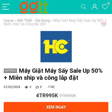
0
Home
»
Nội Thất - Gia Dụng
»
Máy Giặt Máy Sấy Sale Up 50% +
Miễn ship và công lắp đặt
Máy Giặt Máy Sấy Sale Up 50%
EXPIRED
+ Miễn ship và công lắp đặt
01/02/2024
3
0
HC
4TR995K
9TR990K
XEM NGAY