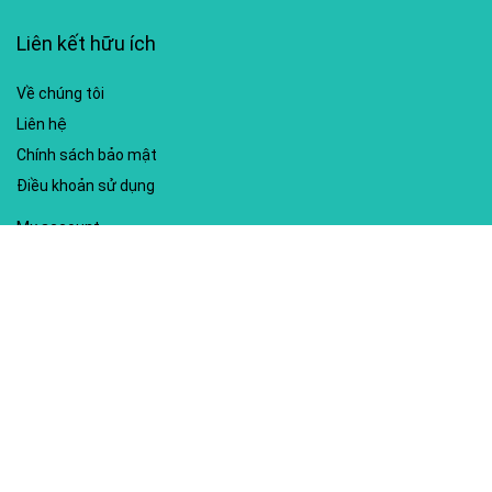
Liên kết hữu ích
Về chúng tôi
Liên hệ
Chính sách bảo mật
Điều khoản sử dụng
My account
Hướng dẫn sử dụng
Sitemap
Mã giảm giá nổi bật
Nhà xuất bản Kim Đồng