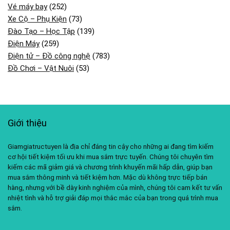
Vé máy bay
(252)
Xe Cộ – Phụ Kiện
(73)
Đào Tạo – Học Tập
(139)
Điện Máy
(259)
Điện tử – Đồ công nghệ
(783)
Đồ Chơi – Vật Nuôi
(53)
Giới thiệu
Giamgiatructuyen là địa chỉ đáng tin cậy cho những ai đang tìm kiếm
cơ hội tiết kiệm tối ưu khi mua sắm trực tuyến. Chúng tôi chuyên tìm
kiếm các mã giảm giá và chương trình khuyến mãi hấp dẫn, giúp bạn
mua sắm thông minh và tiết kiệm hơn. Mặc dù không trực tiếp bán
hàng, nhưng với bề dày kinh nghiệm của mình, chúng tôi cam kết tư vấn
nhiệt tình và hỗ trợ giải đáp mọi thắc mắc của bạn trong quá trình mua
sắm.