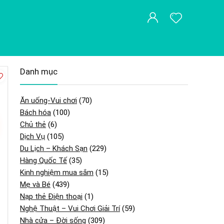
Danh mục
Ăn uống-Vui chơi
(70)
Bách hóa
(100)
Chủ thẻ
(6)
Dịch Vụ
(105)
Du Lịch – Khách Sạn
(229)
Hàng Quốc Tế
(35)
Kinh nghiệm mua sắm
(15)
Mẹ và Bé
(439)
Nạp thẻ Điện thoại
(1)
Nghệ Thuật – Vui Chơi Giải Trí
(59)
Nhà cửa – Đời sống
(309)