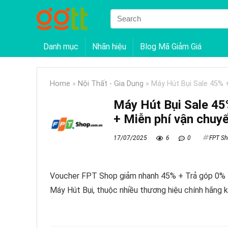
Danh mục
Nhãn hiệu
Blog Mã Giảm Giá
Home
»
Nội Thất - Gia Dụng
»
Máy Hút Bụi Sale 45% +
Máy Hút Bụi Sale 45%
+ Miễn phí vận chuy
17/07/2025
6
0
FPT S
Voucher FPT Shop giảm nhanh 45% + Trả góp 0% lã
Máy Hút Bụi, thuộc nhiều thương hiệu chính hãng 