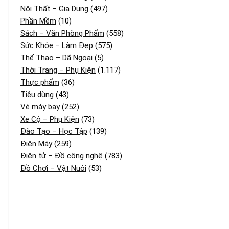
Nội Thất – Gia Dụng
(497)
Phần Mềm
(10)
Sách – Văn Phòng Phẩm
(558)
Sức Khỏe – Làm Đẹp
(575)
Thể Thao – Dã Ngoại
(5)
Thời Trang – Phụ Kiện
(1.117)
Thực phẩm
(36)
Tiêu dùng
(43)
Vé máy bay
(252)
Xe Cộ – Phụ Kiện
(73)
Đào Tạo – Học Tập
(139)
Điện Máy
(259)
Điện tử – Đồ công nghệ
(783)
Đồ Chơi – Vật Nuôi
(53)