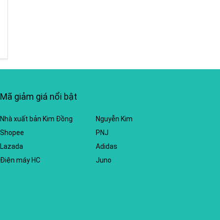
Mã giảm giá nổi bật
Nhà xuất bản Kim Đồng
Nguyễn Kim
Shopee
PNJ
Lazada
Adidas
Điện máy HC
Juno