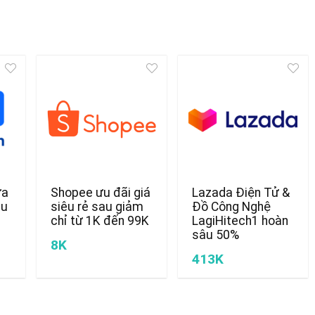
ửa
Shopee ưu đãi giá
Lazada Điện Tử &
ều
siêu rẻ sau giảm
Đồ Công Nghệ
chỉ từ 1K đến 99K
LagiHitech1 hoàn
sâu 50%
8K
413K