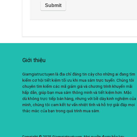
Giới thiệu
Giamgiatructuyen là địa chỉ đáng tin cậy cho những ai đang tìm
kiếm cơ hội tiết kiệm tối ưu khi mua sắm trực tuyến. Chúng tôi
chuyên tìm kiếm các mã giảm giá và chương trình khuyến mãi
hấp dẫn, giúp bạn mua sắm thông minh và tiết kiệm hơn. Mặc
dù không trực tiếp bán hàng, nhưng với bề dày kinh nghiệm của
mình, chúng tôi cam kết tư vấn nhiệt tình và hỗ trợ giải đáp mọi
thắc mắc của bạn trong quá trình mua sắm.
Copyright © 2025 Giamgiatructuyen. Mọi quyền được bảo lưu.