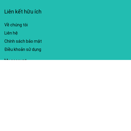
Liên kết hữu ích
Về chúng tôi
Liên hệ
Chính sách bảo mật
Điều khoản sử dụng
My account
Hướng dẫn sử dụng
Sitemap
Mã giảm giá nổi bật
Nhà xuất bản Kim Đồng