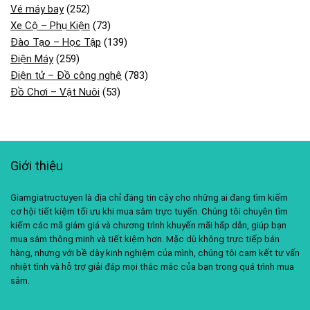
Vé máy bay
(252)
Xe Cộ – Phụ Kiện
(73)
Đào Tạo – Học Tập
(139)
Điện Máy
(259)
Điện tử – Đồ công nghệ
(783)
Đồ Chơi – Vật Nuôi
(53)
Giới thiệu
Giamgiatructuyen là địa chỉ đáng tin cậy cho những ai đang tìm kiếm
cơ hội tiết kiệm tối ưu khi mua sắm trực tuyến. Chúng tôi chuyên tìm
kiếm các mã giảm giá và chương trình khuyến mãi hấp dẫn, giúp bạn
mua sắm thông minh và tiết kiệm hơn. Mặc dù không trực tiếp bán
hàng, nhưng với bề dày kinh nghiệm của mình, chúng tôi cam kết tư vấn
nhiệt tình và hỗ trợ giải đáp mọi thắc mắc của bạn trong quá trình mua
sắm.