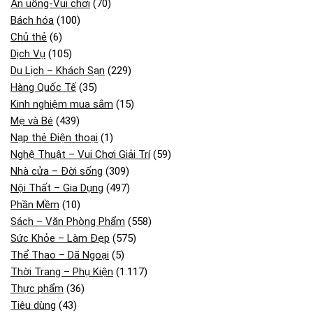
Ăn uống-Vui chơi
(70)
Bách hóa
(100)
Chủ thẻ
(6)
Dịch Vụ
(105)
Du Lịch – Khách Sạn
(229)
Hàng Quốc Tế
(35)
Kinh nghiệm mua sắm
(15)
Mẹ và Bé
(439)
Nạp thẻ Điện thoại
(1)
Nghệ Thuật – Vui Chơi Giải Trí
(59)
Nhà cửa – Đời sống
(309)
Nội Thất – Gia Dụng
(497)
Phần Mềm
(10)
Sách – Văn Phòng Phẩm
(558)
Sức Khỏe – Làm Đẹp
(575)
Thể Thao – Dã Ngoại
(5)
Thời Trang – Phụ Kiện
(1.117)
Thực phẩm
(36)
Tiêu dùng
(43)