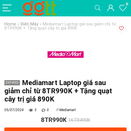
0
Home
»
Điện Máy
»
Mediamart Laptop giá sau giảm chỉ từ
8TR990K + Tặng quạt cây trị giá 890K
Mediamart Laptop giá sau
EXPIRED
giảm chỉ từ 8TR990K + Tặng quạt
cây trị giá 890K
05/07/2024
3
0
Mediamart
8TR990K
16TR490K