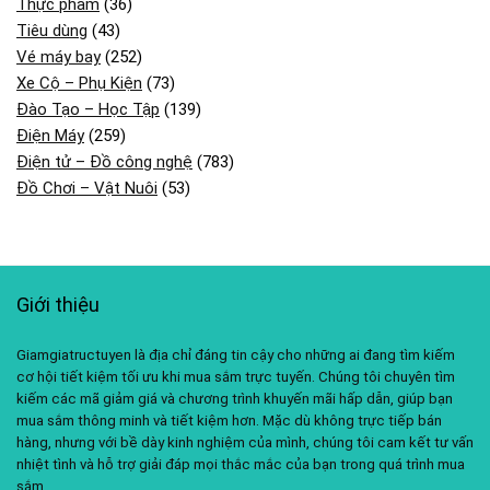
Thực phẩm
(36)
Tiêu dùng
(43)
Vé máy bay
(252)
Xe Cộ – Phụ Kiện
(73)
Đào Tạo – Học Tập
(139)
Điện Máy
(259)
Điện tử – Đồ công nghệ
(783)
Đồ Chơi – Vật Nuôi
(53)
Giới thiệu
Giamgiatructuyen là địa chỉ đáng tin cậy cho những ai đang tìm kiếm
cơ hội tiết kiệm tối ưu khi mua sắm trực tuyến. Chúng tôi chuyên tìm
kiếm các mã giảm giá và chương trình khuyến mãi hấp dẫn, giúp bạn
mua sắm thông minh và tiết kiệm hơn. Mặc dù không trực tiếp bán
hàng, nhưng với bề dày kinh nghiệm của mình, chúng tôi cam kết tư vấn
nhiệt tình và hỗ trợ giải đáp mọi thắc mắc của bạn trong quá trình mua
sắm.