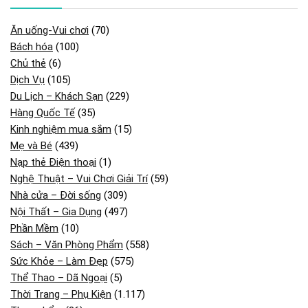
Ăn uống-Vui chơi
(70)
Bách hóa
(100)
Chủ thẻ
(6)
Dịch Vụ
(105)
Du Lịch – Khách Sạn
(229)
Hàng Quốc Tế
(35)
Kinh nghiệm mua sắm
(15)
Mẹ và Bé
(439)
Nạp thẻ Điện thoại
(1)
Nghệ Thuật – Vui Chơi Giải Trí
(59)
Nhà cửa – Đời sống
(309)
Nội Thất – Gia Dụng
(497)
Phần Mềm
(10)
Sách – Văn Phòng Phẩm
(558)
Sức Khỏe – Làm Đẹp
(575)
Thể Thao – Dã Ngoại
(5)
Thời Trang – Phụ Kiện
(1.117)