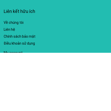
Liên kết hữu ích
Về chúng tôi
Liên hệ
Chính sách bảo mật
Điều khoản sử dụng
My account
Hướng dẫn sử dụng
Sitemap
Mã giảm giá nổi bật
Nhà xuất bản Kim Đồng