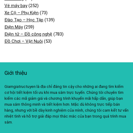
Vé máy bay
(252)
Xe Cộ – Phụ Kiện
(73)
Đào Tạo – Học Tập
(139)
Điện Máy
(259)
Điện tử – Đồ công nghệ
(783)
Đồ Chơi – Vật Nuôi
(53)
Giới thiệu
Giamgiatructuyen là địa chỉ đáng tin cậy cho những ai đang tìm kiếm
cơ hội tiết kiệm tối ưu khi mua sắm trực tuyến. Chúng tôi chuyên tìm
kiếm các mã giảm giá và chương trình khuyến mãi hấp dẫn, giúp bạn
mua sắm thông minh và tiết kiệm hơn. Mặc dù không trực tiếp bán
hàng, nhưng với bề dày kinh nghiệm của mình, chúng tôi cam kết tư vấn
nhiệt tình và hỗ trợ giải đáp mọi thắc mắc của bạn trong quá trình mua
sắm.