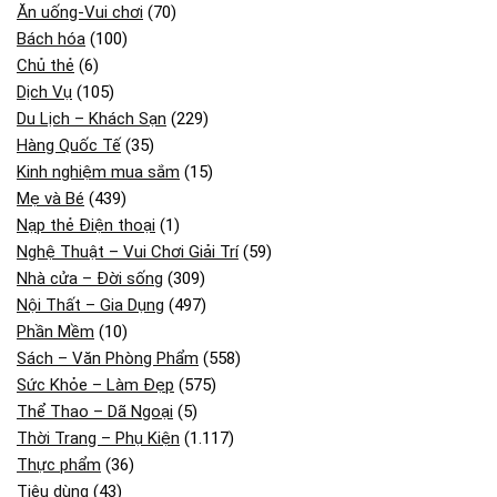
Ăn uống-Vui chơi
(70)
Bách hóa
(100)
Chủ thẻ
(6)
Dịch Vụ
(105)
Du Lịch – Khách Sạn
(229)
Hàng Quốc Tế
(35)
Kinh nghiệm mua sắm
(15)
Mẹ và Bé
(439)
Nạp thẻ Điện thoại
(1)
Nghệ Thuật – Vui Chơi Giải Trí
(59)
Nhà cửa – Đời sống
(309)
Nội Thất – Gia Dụng
(497)
Phần Mềm
(10)
Sách – Văn Phòng Phẩm
(558)
Sức Khỏe – Làm Đẹp
(575)
Thể Thao – Dã Ngoại
(5)
Thời Trang – Phụ Kiện
(1.117)
Thực phẩm
(36)
Tiêu dùng
(43)