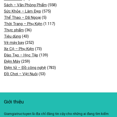
Sách – Văn Phòng Phẩm
(558)
Sức Khỏe – Làm Đẹp
(575)
Thể Thao – Dã Ngoại
(5)
Thời Trang – Phụ Kiện
(1.117)
Thực phẩm
(36)
Tiêu dùng
(43)
Vé máy bay
(252)
Xe Cộ – Phụ Kiện
(73)
Đào Tạo – Học Tập
(139)
Điện Máy
(259)
Điện tử – Đồ công nghệ
(783)
Đồ Chơi – Vật Nuôi
(53)
Giới thiệu
Giamgiatructuyen là địa chỉ đáng tin cậy cho những ai đang tìm kiếm