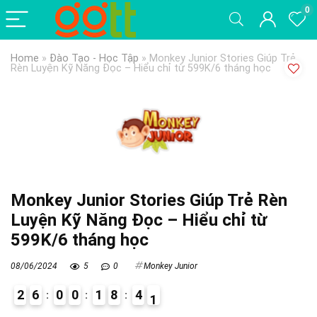
0
Home
»
Đào Tạo - Học Tập
»
Monkey Junior Stories Giúp Trẻ
Rèn Luyện Kỹ Năng Đọc – Hiểu chỉ từ 599K/6 tháng học
Monkey Junior Stories Giúp Trẻ Rèn
Luyện Kỹ Năng Đọc – Hiểu chỉ từ
599K/6 tháng học
08/06/2024
5
0
Monkey Junior
2
6
0
0
1
8
4
0
1
0