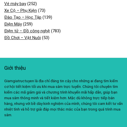
Vé máy bay
(252)
Xe Cộ – Phụ Kiện
(73)
Đào Tạo – Học Tập
(139)
Điện Máy
(259)
Điện tử – Đồ công nghệ
(783)
Đồ Chơi – Vật Nuôi
(53)
Giới thiệu
Giamgiatructuyen là địa chỉ đáng tin cậy cho những ai đang tìm kiếm
cơ hội tiết kiệm tối ưu khi mua sắm trực tuyến. Chúng tôi chuyên tìm
kiếm các mã giảm giá và chương trình khuyến mãi hấp dẫn, giúp bạn
mua sắm thông minh và tiết kiệm hơn. Mặc dù không trực tiếp bán
hàng, nhưng với bề dày kinh nghiệm của mình, chúng tôi cam kết tư vấn
nhiệt tình và hỗ trợ giải đáp mọi thắc mắc của bạn trong quá trình mua
sắm.