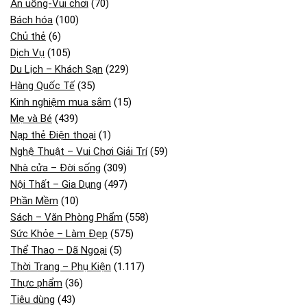
Ăn uống-Vui chơi
(70)
Bách hóa
(100)
Chủ thẻ
(6)
Dịch Vụ
(105)
Du Lịch – Khách Sạn
(229)
Hàng Quốc Tế
(35)
Kinh nghiệm mua sắm
(15)
Mẹ và Bé
(439)
Nạp thẻ Điện thoại
(1)
Nghệ Thuật – Vui Chơi Giải Trí
(59)
Nhà cửa – Đời sống
(309)
Nội Thất – Gia Dụng
(497)
Phần Mềm
(10)
Sách – Văn Phòng Phẩm
(558)
Sức Khỏe – Làm Đẹp
(575)
Thể Thao – Dã Ngoại
(5)
Thời Trang – Phụ Kiện
(1.117)
Thực phẩm
(36)
Tiêu dùng
(43)