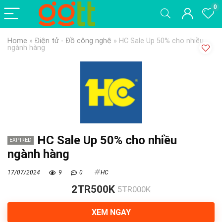
0
Home
»
Điện tử - Đồ công nghệ
»
HC Sale Up 50% cho nhiều
ngành hàng
HC Sale Up 50% cho nhiều
EXPIRED
ngành hàng
17/07/2024
9
0
HC
2TR500K
5TR000K
XEM NGAY