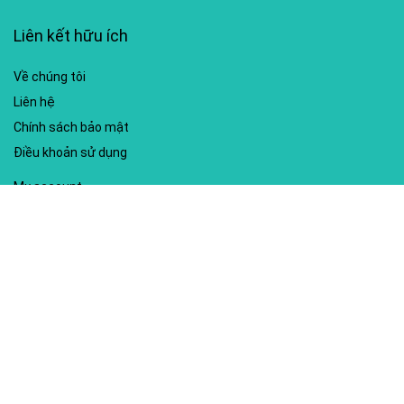
Liên kết hữu ích
Về chúng tôi
Liên hệ
Chính sách bảo mật
Điều khoản sử dụng
My account
Hướng dẫn sử dụng
Sitemap
Mã giảm giá nổi bật
Nhà xuất bản Kim Đồng