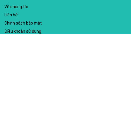
Về chúng tôi
Liên hệ
Chính sách bảo mật
Điều khoản sử dụng
My account
Hướng dẫn sử dụng
Sitemap
Mã giảm giá nổi bật
Nhà xuất bản Kim Đồng
Shopee
Lazada
Điện máy HC