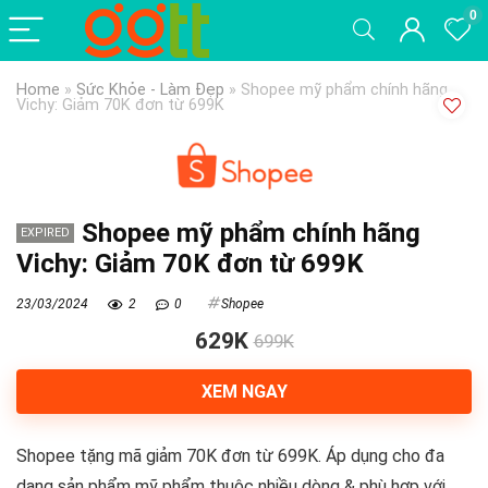
0
Home
»
Sức Khỏe - Làm Đẹp
»
Shopee mỹ phẩm chính hãng
Vichy: Giảm 70K đơn từ 699K
Shopee mỹ phẩm chính hãng
EXPIRED
Vichy: Giảm 70K đơn từ 699K
23/03/2024
2
0
Shopee
629K
699K
XEM NGAY
Shopee tặng mã giảm 70K đơn từ 699K. Áp dụng cho đa
dạng sản phẩm mỹ phẩm thuộc nhiều dòng & phù hợp với