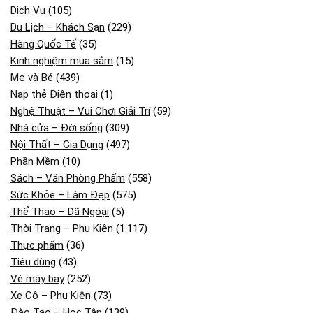
Dịch Vụ
(105)
Du Lịch – Khách Sạn
(229)
Hàng Quốc Tế
(35)
Kinh nghiệm mua sắm
(15)
Mẹ và Bé
(439)
Nạp thẻ Điện thoại
(1)
Nghệ Thuật – Vui Chơi Giải Trí
(59)
Nhà cửa – Đời sống
(309)
Nội Thất – Gia Dụng
(497)
Phần Mềm
(10)
Sách – Văn Phòng Phẩm
(558)
Sức Khỏe – Làm Đẹp
(575)
Thể Thao – Dã Ngoại
(5)
Thời Trang – Phụ Kiện
(1.117)
Thực phẩm
(36)
Tiêu dùng
(43)
Vé máy bay
(252)
Xe Cộ – Phụ Kiện
(73)
Đào Tạo – Học Tập
(139)