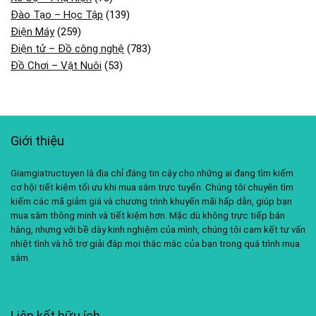
Đào Tạo – Học Tập
(139)
Điện Máy
(259)
Điện tử – Đồ công nghệ
(783)
Đồ Chơi – Vật Nuôi
(53)
Giới thiệu
Giamgiatructuyen là địa chỉ đáng tin cậy cho những ai đang tìm kiếm
cơ hội tiết kiệm tối ưu khi mua sắm trực tuyến. Chúng tôi chuyên tìm
kiếm các mã giảm giá và chương trình khuyến mãi hấp dẫn, giúp bạn
mua sắm thông minh và tiết kiệm hơn. Mặc dù không trực tiếp bán
hàng, nhưng với bề dày kinh nghiệm của mình, chúng tôi cam kết tư vấn
nhiệt tình và hỗ trợ giải đáp mọi thắc mắc của bạn trong quá trình mua
sắm.
Liên kết hữu ích