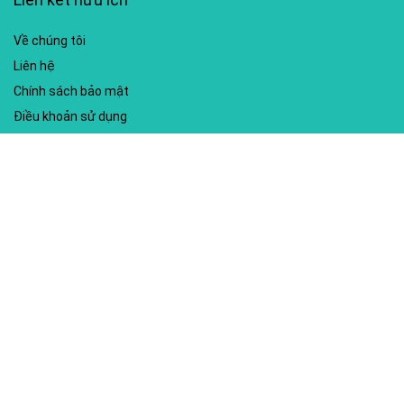
Về chúng tôi
Liên hệ
Chính sách bảo mật
Điều khoản sử dụng
My account
Hướng dẫn sử dụng
Sitemap
Mã giảm giá nổi bật
Nhà xuất bản Kim Đồng
Shopee
Lazada