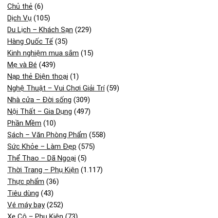
Chủ thẻ
(6)
Dịch Vụ
(105)
Du Lịch – Khách Sạn
(229)
Hàng Quốc Tế
(35)
Kinh nghiệm mua sắm
(15)
Mẹ và Bé
(439)
Nạp thẻ Điện thoại
(1)
Nghệ Thuật – Vui Chơi Giải Trí
(59)
Nhà cửa – Đời sống
(309)
Nội Thất – Gia Dụng
(497)
Phần Mềm
(10)
Sách – Văn Phòng Phẩm
(558)
Sức Khỏe – Làm Đẹp
(575)
Thể Thao – Dã Ngoại
(5)
Thời Trang – Phụ Kiện
(1.117)
Thực phẩm
(36)
Tiêu dùng
(43)
Vé máy bay
(252)
Xe Cộ – Phụ Kiện
(73)