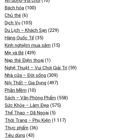
Ăn uống-Vui chơi
(70)
Bách hóa
(100)
Chủ thẻ
(6)
Dịch Vụ
(105)
Du Lịch – Khách Sạn
(229)
Hàng Quốc Tế
(35)
Kinh nghiệm mua sắm
(15)
Mẹ và Bé
(439)
Nạp thẻ Điện thoại
(1)
Nghệ Thuật – Vui Chơi Giải Trí
(59)
Nhà cửa – Đời sống
(309)
Nội Thất – Gia Dụng
(497)
Phần Mềm
(10)
Sách – Văn Phòng Phẩm
(558)
Sức Khỏe – Làm Đẹp
(575)
Thể Thao – Dã Ngoại
(5)
Thời Trang – Phụ Kiện
(1.117)
Thực phẩm
(36)
Tiêu dùng
(43)