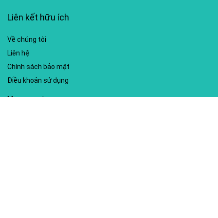
Liên kết hữu ích
Về chúng tôi
Liên hệ
Chính sách bảo mật
Điều khoản sử dụng
My account
Hướng dẫn sử dụng
Sitemap
Mã giảm giá nổi bật
Nhà xuất bản Kim Đồng
Shopee