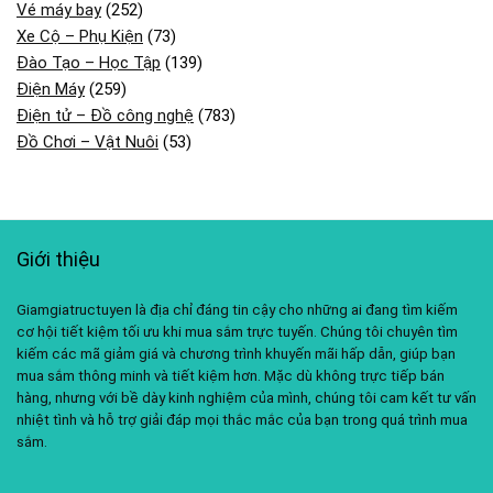
Vé máy bay
(252)
Xe Cộ – Phụ Kiện
(73)
Đào Tạo – Học Tập
(139)
Điện Máy
(259)
Điện tử – Đồ công nghệ
(783)
Đồ Chơi – Vật Nuôi
(53)
Giới thiệu
Giamgiatructuyen là địa chỉ đáng tin cậy cho những ai đang tìm kiếm
cơ hội tiết kiệm tối ưu khi mua sắm trực tuyến. Chúng tôi chuyên tìm
kiếm các mã giảm giá và chương trình khuyến mãi hấp dẫn, giúp bạn
mua sắm thông minh và tiết kiệm hơn. Mặc dù không trực tiếp bán
hàng, nhưng với bề dày kinh nghiệm của mình, chúng tôi cam kết tư vấn
nhiệt tình và hỗ trợ giải đáp mọi thắc mắc của bạn trong quá trình mua
sắm.