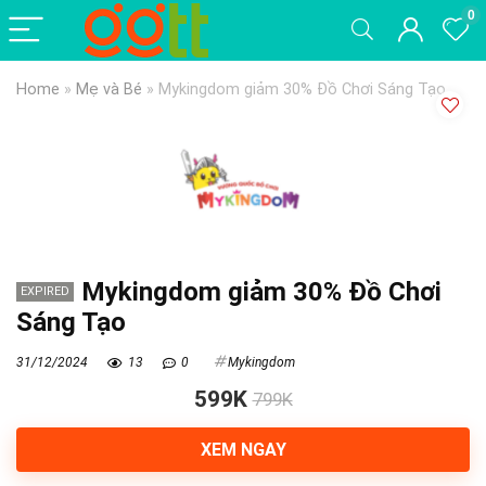
0
Home
»
Mẹ và Bé
»
Mykingdom giảm 30% Đồ Chơi Sáng Tạo
Mykingdom giảm 30% Đồ Chơi
EXPIRED
Sáng Tạo
31/12/2024
13
0
Mykingdom
599K
799K
XEM NGAY