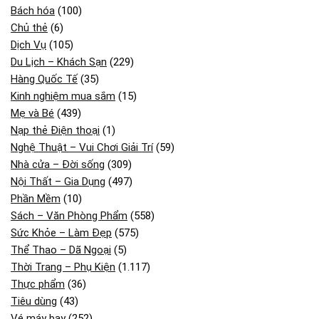
Bách hóa
(100)
Chủ thẻ
(6)
Dịch Vụ
(105)
Du Lịch – Khách Sạn
(229)
Hàng Quốc Tế
(35)
Kinh nghiệm mua sắm
(15)
Mẹ và Bé
(439)
Nạp thẻ Điện thoại
(1)
Nghệ Thuật – Vui Chơi Giải Trí
(59)
Nhà cửa – Đời sống
(309)
Nội Thất – Gia Dụng
(497)
Phần Mềm
(10)
Sách – Văn Phòng Phẩm
(558)
Sức Khỏe – Làm Đẹp
(575)
Thể Thao – Dã Ngoại
(5)
Thời Trang – Phụ Kiện
(1.117)
Thực phẩm
(36)
Tiêu dùng
(43)
Vé máy bay
(252)