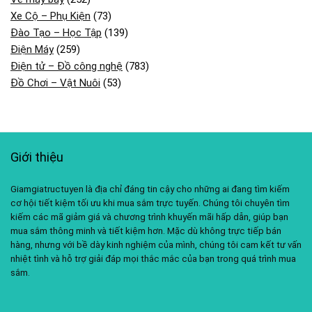
Xe Cộ – Phụ Kiện
(73)
Đào Tạo – Học Tập
(139)
Điện Máy
(259)
Điện tử – Đồ công nghệ
(783)
Đồ Chơi – Vật Nuôi
(53)
Giới thiệu
Giamgiatructuyen là địa chỉ đáng tin cậy cho những ai đang tìm kiếm
cơ hội tiết kiệm tối ưu khi mua sắm trực tuyến. Chúng tôi chuyên tìm
kiếm các mã giảm giá và chương trình khuyến mãi hấp dẫn, giúp bạn
mua sắm thông minh và tiết kiệm hơn. Mặc dù không trực tiếp bán
hàng, nhưng với bề dày kinh nghiệm của mình, chúng tôi cam kết tư vấn
nhiệt tình và hỗ trợ giải đáp mọi thắc mắc của bạn trong quá trình mua
sắm.