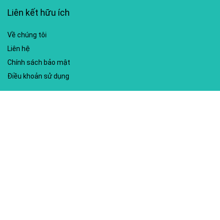
Liên kết hữu ích
Về chúng tôi
Liên hệ
Chính sách bảo mật
Điều khoản sử dụng
My account
Hướng dẫn sử dụng
Sitemap
Mã giảm giá nổi bật
Nhà xuất bản Kim Đồng
Shopee