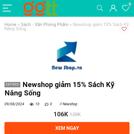
0
Home
»
Sách - Văn Phòng Phẩm
»
Newshop giảm 15% Sách Kỹ
Năng Sống
Newshop giảm 15% Sách Kỹ
EXPIRED
Năng Sống
09/08/2024
10
0
Newshop
106K
125K
XEM NGAY