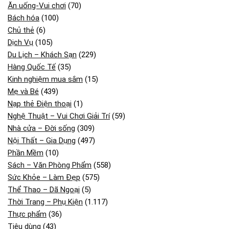
Ăn uống-Vui chơi
(70)
Bách hóa
(100)
Chủ thẻ
(6)
Dịch Vụ
(105)
Du Lịch – Khách Sạn
(229)
Hàng Quốc Tế
(35)
Kinh nghiệm mua sắm
(15)
Mẹ và Bé
(439)
Nạp thẻ Điện thoại
(1)
Nghệ Thuật – Vui Chơi Giải Trí
(59)
Nhà cửa – Đời sống
(309)
Nội Thất – Gia Dụng
(497)
Phần Mềm
(10)
Sách – Văn Phòng Phẩm
(558)
Sức Khỏe – Làm Đẹp
(575)
Thể Thao – Dã Ngoại
(5)
Thời Trang – Phụ Kiện
(1.117)
Thực phẩm
(36)
Tiêu dùng
(43)