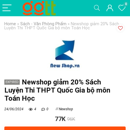
0
Home
»
Sách - Văn Phòng Phẩm
»
Newshop giảm 20% Sách
Luyện Thi THPT Quốc Gia bộ môn Toán Học
Newshop giảm 20% Sách
EXPIRED
Luyện Thi THPT Quốc Gia bộ môn
Toán Học
24/06/2024
4
0
Newshop
77K
96K