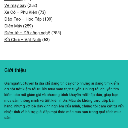
Vé máy bay
(252)
Xe Cộ – Phụ Kiện
(73)
Đào Tạo – Học Tập
(139)
Điện Máy
(259)
Điện tử – Đồ công nghệ
(783)
Đồ Chơi – Vật Nuôi
(53)
Giới thiệu
Giamgiatructuyen là địa chỉ đáng tin cậy cho những ai đang tìm kiếm
cơ hội tiết kiệm tối ưu khi mua sắm trực tuyến. Chúng tôi chuyên tìm
kiếm các mã giảm giá và chương trình khuyến mãi hấp dẫn, giúp bạn
mua sắm thông minh và tiết kiệm hơn. Mặc dù không trực tiếp bán
hàng, nhưng với bề dày kinh nghiệm của mình, chúng tôi cam kết tư vấn
nhiệt tình và hỗ trợ giải đáp mọi thắc mắc của bạn trong quá trình mua
sắm.