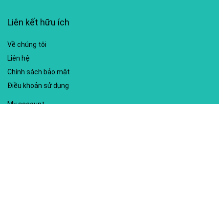
Liên kết hữu ích
Về chúng tôi
Liên hệ
Chính sách bảo mật
Điều khoản sử dụng
My account
Hướng dẫn sử dụng
Sitemap
Mã giảm giá nổi bật
Nhà xuất bản Kim Đồng