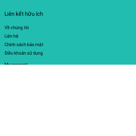
Liên kết hữu ích
Về chúng tôi
Liên hệ
Chính sách bảo mật
Điều khoản sử dụng
My account
Hướng dẫn sử dụng
Sitemap
Mã giảm giá nổi bật
Nhà xuất bản Kim Đồng