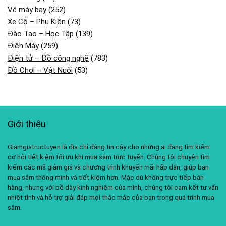
Vé máy bay
(252)
Xe Cộ – Phụ Kiện
(73)
Đào Tạo – Học Tập
(139)
Điện Máy
(259)
Điện tử – Đồ công nghệ
(783)
Đồ Chơi – Vật Nuôi
(53)
Giới thiệu
Giamgiatructuyen là địa chỉ đáng tin cậy cho những ai đang tìm kiếm
cơ hội tiết kiệm tối ưu khi mua sắm trực tuyến. Chúng tôi chuyên tìm
kiếm các mã giảm giá và chương trình khuyến mãi hấp dẫn, giúp bạn
mua sắm thông minh và tiết kiệm hơn. Mặc dù không trực tiếp bán
hàng, nhưng với bề dày kinh nghiệm của mình, chúng tôi cam kết tư vấn
nhiệt tình và hỗ trợ giải đáp mọi thắc mắc của bạn trong quá trình mua
sắm.