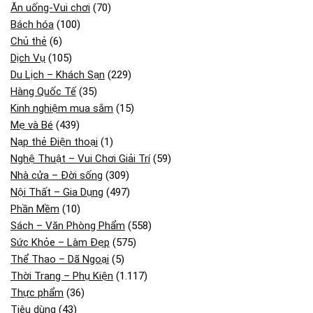
Ăn uống-Vui chơi
(70)
Bách hóa
(100)
Chủ thẻ
(6)
Dịch Vụ
(105)
Du Lịch – Khách Sạn
(229)
Hàng Quốc Tế
(35)
Kinh nghiệm mua sắm
(15)
Mẹ và Bé
(439)
Nạp thẻ Điện thoại
(1)
Nghệ Thuật – Vui Chơi Giải Trí
(59)
Nhà cửa – Đời sống
(309)
Nội Thất – Gia Dụng
(497)
Phần Mềm
(10)
Sách – Văn Phòng Phẩm
(558)
Sức Khỏe – Làm Đẹp
(575)
Thể Thao – Dã Ngoại
(5)
Thời Trang – Phụ Kiện
(1.117)
Thực phẩm
(36)
Tiêu dùng
(43)