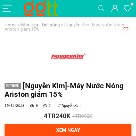
0
Home
»
Nhà cửa - Đời sống
»
[Nguyễn Kim]-Máy Nước Nóng
Ariston giảm 15%
[Nguyễn Kim]-Máy Nước Nóng
EXPIRED
Ariston giảm 15%
15/12/2023
6
0
Nguyễn Kim
4TR240K
4TR990K
XEM NGAY