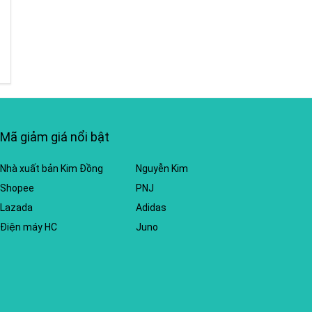
Mã giảm giá nổi bật
Nhà xuất bản Kim Đồng
Nguyễn Kim
Shopee
PNJ
Lazada
Adidas
Điện máy HC
Juno