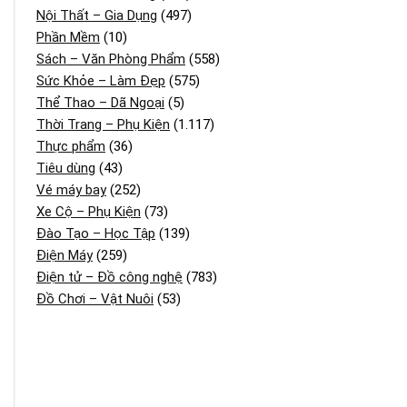
Nội Thất – Gia Dụng
(497)
Phần Mềm
(10)
Sách – Văn Phòng Phẩm
(558)
Sức Khỏe – Làm Đẹp
(575)
Thể Thao – Dã Ngoại
(5)
Thời Trang – Phụ Kiện
(1.117)
Thực phẩm
(36)
Tiêu dùng
(43)
Vé máy bay
(252)
Xe Cộ – Phụ Kiện
(73)
Đào Tạo – Học Tập
(139)
Điện Máy
(259)
Điện tử – Đồ công nghệ
(783)
Đồ Chơi – Vật Nuôi
(53)