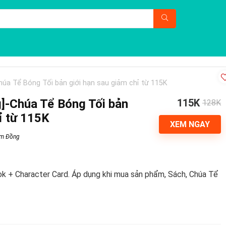
úa Tể Bóng Tối bản giới hạn sau giảm chỉ từ 115K
]-Chúa Tể Bóng Tối bản
115K
128K
ỉ từ 115K
XEM NGAY
im Đồng
ok + Character Card. Áp dụng khi mua sản phẩm, Sách, Chúa Tể