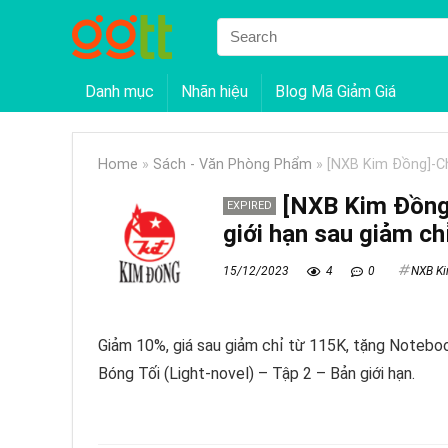
Danh mục
Nhãn hiệu
Blog Mã Giảm Giá
Home
»
Sách - Văn Phòng Phẩm
»
[NXB Kim Đồng]-Ch
[NXB Kim Đồng
EXPIRED
giới hạn sau giảm ch
15/12/2023
4
0
NXB K
Giảm 10%, giá sau giảm chỉ từ 115K, tặng Notebo
Bóng Tối (Light-novel) – Tập 2 – Bản giới hạn.