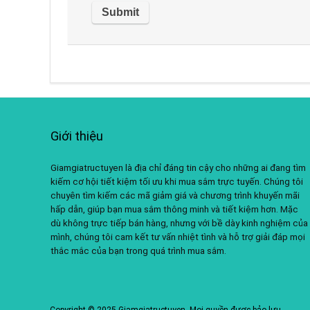
Giới thiệu
Giamgiatructuyen là địa chỉ đáng tin cậy cho những ai đang tìm
kiếm cơ hội tiết kiệm tối ưu khi mua sắm trực tuyến. Chúng tôi
chuyên tìm kiếm các mã giảm giá và chương trình khuyến mãi
hấp dẫn, giúp bạn mua sắm thông minh và tiết kiệm hơn. Mặc
dù không trực tiếp bán hàng, nhưng với bề dày kinh nghiệm của
mình, chúng tôi cam kết tư vấn nhiệt tình và hỗ trợ giải đáp mọi
thắc mắc của bạn trong quá trình mua sắm.
Copyright © 2025 Giamgiatructuyen. Mọi quyền được bảo lưu.