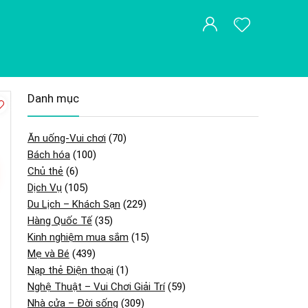
Danh mục
Ăn uống-Vui chơi
(70)
Bách hóa
(100)
Chủ thẻ
(6)
Dịch Vụ
(105)
Du Lịch – Khách Sạn
(229)
Hàng Quốc Tế
(35)
Kinh nghiệm mua sắm
(15)
Mẹ và Bé
(439)
Nạp thẻ Điện thoại
(1)
Nghệ Thuật – Vui Chơi Giải Trí
(59)
Nhà cửa – Đời sống
(309)