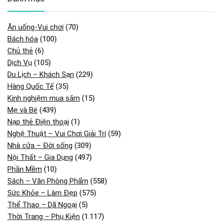
Ăn uống-Vui chơi
(70)
Bách hóa
(100)
Chủ thẻ
(6)
Dịch Vụ
(105)
Du Lịch – Khách Sạn
(229)
Hàng Quốc Tế
(35)
Kinh nghiệm mua sắm
(15)
Mẹ và Bé
(439)
Nạp thẻ Điện thoại
(1)
Nghệ Thuật – Vui Chơi Giải Trí
(59)
Nhà cửa – Đời sống
(309)
Nội Thất – Gia Dụng
(497)
Phần Mềm
(10)
Sách – Văn Phòng Phẩm
(558)
Sức Khỏe – Làm Đẹp
(575)
Thể Thao – Dã Ngoại
(5)
Thời Trang – Phụ Kiện
(1.117)