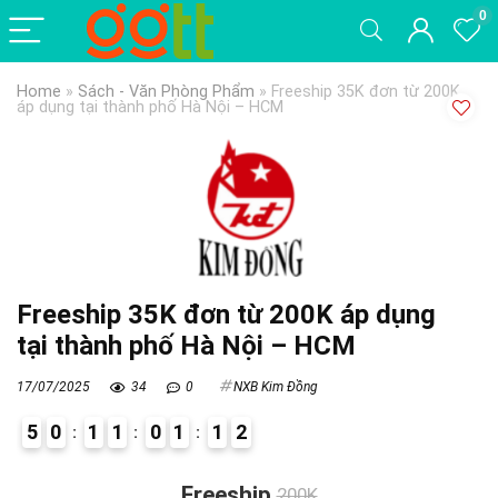
0
Home
»
Sách - Văn Phòng Phẩm
»
Freeship 35K đơn từ 200K
áp dụng tại thành phố Hà Nội – HCM
Freeship 35K đơn từ 200K áp dụng
tại thành phố Hà Nội – HCM
17/07/2025
34
0
NXB Kim Đồng
5
0
1
1
0
1
1
1
2
7
Freeship
200K