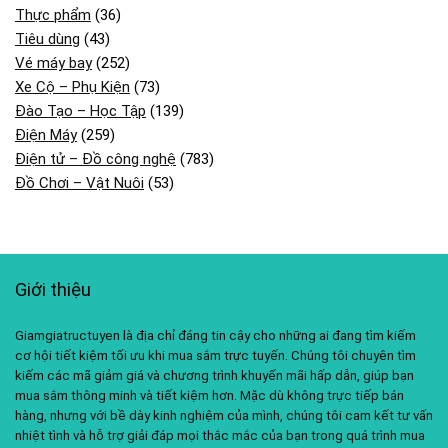
Thực phẩm
(36)
Tiêu dùng
(43)
Vé máy bay
(252)
Xe Cộ – Phụ Kiện
(73)
Đào Tạo – Học Tập
(139)
Điện Máy
(259)
Điện tử – Đồ công nghệ
(783)
Đồ Chơi – Vật Nuôi
(53)
Giới thiệu
Giamgiatructuyen là địa chỉ đáng tin cậy cho những ai đang tìm kiếm
cơ hội tiết kiệm tối ưu khi mua sắm trực tuyến. Chúng tôi chuyên tìm
kiếm các mã giảm giá và chương trình khuyến mãi hấp dẫn, giúp bạn
mua sắm thông minh và tiết kiệm hơn. Mặc dù không trực tiếp bán
hàng, nhưng với bề dày kinh nghiệm của mình, chúng tôi cam kết tư vấn
nhiệt tình và hỗ trợ giải đáp mọi thắc mắc của bạn trong quá trình mua