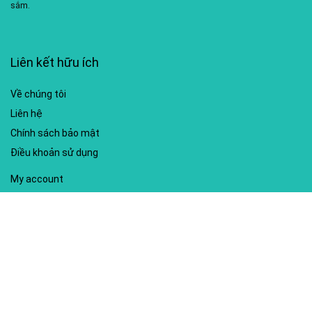
sắm.
Liên kết hữu ích
Về chúng tôi
Liên hệ
Chính sách bảo mật
Điều khoản sử dụng
My account
Hướng dẫn sử dụng
Sitemap
Mã giảm giá nổi bật