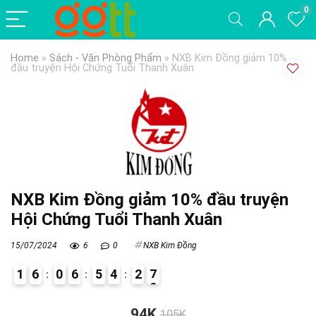
0
Home
»
Sách - Văn Phòng Phẩm
»
NXB Kim Đồng giảm 10%
đầu truyện Hội Chứng Tuổi Thanh Xuân
NXB Kim Đồng giảm 10% đầu truyện
Hội Chứng Tuổi Thanh Xuân
15/07/2024
6
0
NXB Kim Đồng
1
6
0
6
5
4
2
7
4
94K
105K