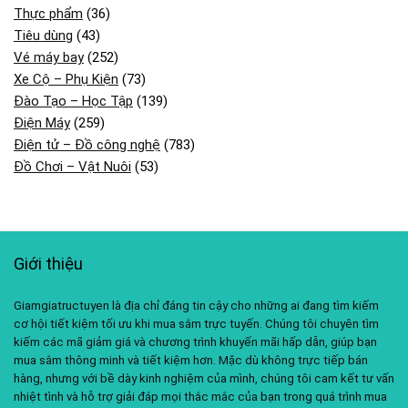
Thực phẩm
(36)
Tiêu dùng
(43)
Vé máy bay
(252)
Xe Cộ – Phụ Kiện
(73)
Đào Tạo – Học Tập
(139)
Điện Máy
(259)
Điện tử – Đồ công nghệ
(783)
Đồ Chơi – Vật Nuôi
(53)
Giới thiệu
Giamgiatructuyen là địa chỉ đáng tin cậy cho những ai đang tìm kiếm
cơ hội tiết kiệm tối ưu khi mua sắm trực tuyến. Chúng tôi chuyên tìm
kiếm các mã giảm giá và chương trình khuyến mãi hấp dẫn, giúp bạn
mua sắm thông minh và tiết kiệm hơn. Mặc dù không trực tiếp bán
hàng, nhưng với bề dày kinh nghiệm của mình, chúng tôi cam kết tư vấn
nhiệt tình và hỗ trợ giải đáp mọi thắc mắc của bạn trong quá trình mua