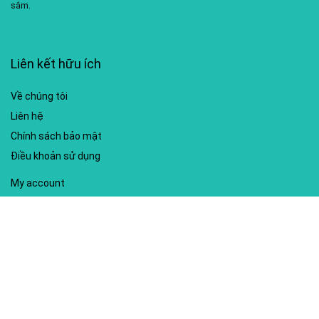
sắm.
Liên kết hữu ích
Về chúng tôi
Liên hệ
Chính sách bảo mật
Điều khoản sử dụng
My account
Hướng dẫn sử dụng
Sitemap
Mã giảm giá nổi bật