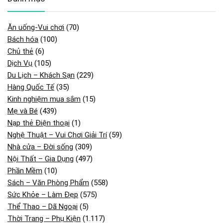
Ăn uống-Vui chơi
(70)
Bách hóa
(100)
Chủ thẻ
(6)
Dịch Vụ
(105)
Du Lịch – Khách Sạn
(229)
Hàng Quốc Tế
(35)
Kinh nghiệm mua sắm
(15)
Mẹ và Bé
(439)
Nạp thẻ Điện thoại
(1)
Nghệ Thuật – Vui Chơi Giải Trí
(59)
Nhà cửa – Đời sống
(309)
Nội Thất – Gia Dụng
(497)
Phần Mềm
(10)
Sách – Văn Phòng Phẩm
(558)
Sức Khỏe – Làm Đẹp
(575)
Thể Thao – Dã Ngoại
(5)
Thời Trang – Phụ Kiện
(1.117)