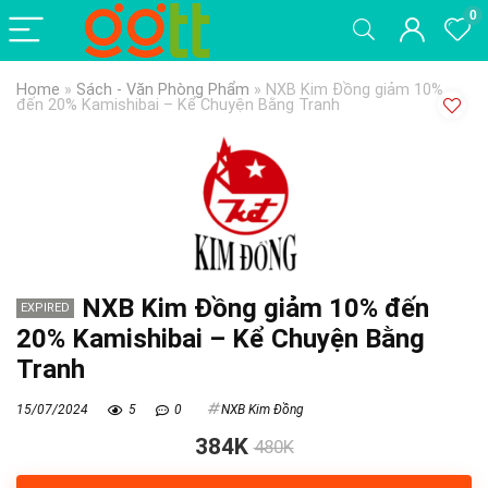
0
Home
»
Sách - Văn Phòng Phẩm
»
NXB Kim Đồng giảm 10%
đến 20% Kamishibai – Kể Chuyện Bằng Tranh
NXB Kim Đồng giảm 10% đến
EXPIRED
20% Kamishibai – Kể Chuyện Bằng
Tranh
15/07/2024
5
0
NXB Kim Đồng
384K
480K