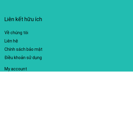
Liên kết hữu ích
Về chúng tôi
Liên hệ
Chính sách bảo mật
Điều khoản sử dụng
My account
Hướng dẫn sử dụng
Sitemap
Mã giảm giá nổi bật
Nhà xuất bản Kim Đồng