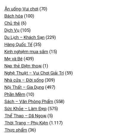
Ăn uống-Vui chơi
(70)
Bách hóa
(100)
Chủ thẻ
(6)
Dịch Vụ
(105)
Du Lịch – Khách Sạn
(229)
Hàng Quốc Tế
(35)
Kinh nghiệm mua sắm
(15)
Mẹ và Bé
(439)
Nạp thẻ Điện thoại
(1)
Nghệ Thuật – Vui Chơi Giải Trí
(59)
Nhà cửa – Đời sống
(309)
Nội Thất – Gia Dụng
(497)
Phần Mềm
(10)
Sách – Văn Phòng Phẩm
(558)
Sức Khỏe – Làm Đẹp
(575)
Thể Thao – Dã Ngoại
(5)
Thời Trang – Phụ Kiện
(1.117)
Thực phẩm
(36)