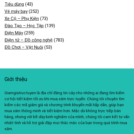
Tiêu dùng
(43)
Vé máy bay
(252)
Xe Cộ – Phụ Kiện
(73)
Đào Tạo – Học Tập
(139)
Điện Máy
(259)
Điện tử – Đồ công nghệ
(783)
Đồ Chơi – Vật Nuôi
(53)
Giới thiệu
Giamgiatructuyen là địa chỉ đáng tin cậy cho những ai đang tìm kiếm
cơ hội tiết kiệm tối ưu khi mua sắm trực tuyến. Chúng tôi chuyên tìm
kiếm các mã giảm giá và chương trình khuyến mãi hấp dẫn, giúp bạn
mua sắm thông minh và tiết kiệm hơn. Mặc dù không trực tiếp bán
hàng, nhưng với bề dày kinh nghiệm của mình, chúng tôi cam kết tư vấn
nhiệt tình và hỗ trợ giải đáp mọi thắc mắc của bạn trong quá trình mua
sắm.