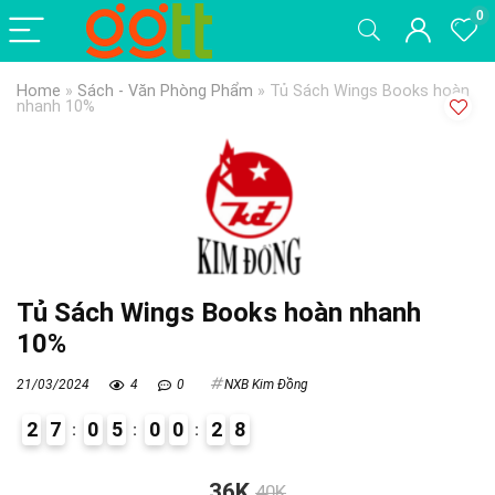
0
Home
»
Sách - Văn Phòng Phẩm
»
Tủ Sách Wings Books hoàn
nhanh 10%
Tủ Sách Wings Books hoàn nhanh
10%
21/03/2024
4
0
NXB Kim Đồng
2
7
0
5
0
0
2
8
9
36K
40K