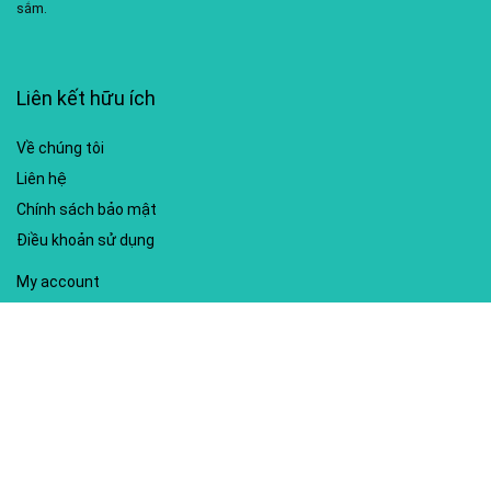
sắm.
Liên kết hữu ích
Về chúng tôi
Liên hệ
Chính sách bảo mật
Điều khoản sử dụng
My account
Hướng dẫn sử dụng
Sitemap
Mã giảm giá nổi bật