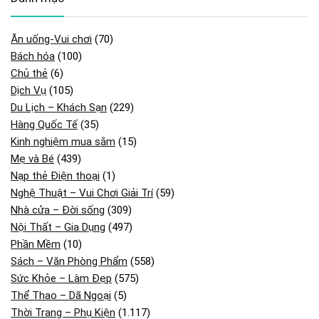
Ăn uống-Vui chơi
(70)
Bách hóa
(100)
Chủ thẻ
(6)
Dịch Vụ
(105)
Du Lịch – Khách Sạn
(229)
Hàng Quốc Tế
(35)
Kinh nghiệm mua sắm
(15)
Mẹ và Bé
(439)
Nạp thẻ Điện thoại
(1)
Nghệ Thuật – Vui Chơi Giải Trí
(59)
Nhà cửa – Đời sống
(309)
Nội Thất – Gia Dụng
(497)
Phần Mềm
(10)
Sách – Văn Phòng Phẩm
(558)
Sức Khỏe – Làm Đẹp
(575)
Thể Thao – Dã Ngoại
(5)
Thời Trang – Phụ Kiện
(1.117)