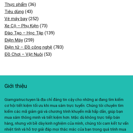
Thực phẩm
(36)
Tiêu dùng
(43)
Vé máy bay
(252)
Xe Cộ – Phụ Kiện
(73)
Đào Tạo – Học Tập
(139)
Điện Máy
(259)
Điện tử – Đồ công nghệ
(783)
Đồ Chơi – Vật Nuôi
(53)
Giới thiệu
Giamgiatructuyen là địa chỉ đáng tin cậy cho những ai đang tìm kiếm
cơ hội tiết kiệm tối ưu khi mua sắm trực tuyến. Chúng tôi chuyên tìm
kiếm các mã giảm giá và chương trình khuyến mãi hấp dẫn, giúp bạn
mua sắm thông minh và tiết kiệm hơn. Mặc dù không trực tiếp bán
hàng, nhưng với bề dày kinh nghiệm của mình, chúng tôi cam kết tư vấn
nhiệt tình và hỗ trợ giải đáp mọi thắc mắc của bạn trong quá trình mua