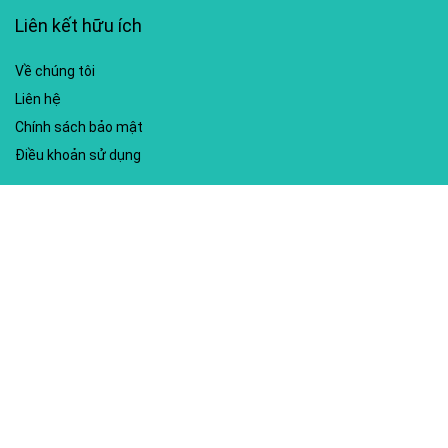
Liên kết hữu ích
Về chúng tôi
Liên hệ
Chính sách bảo mật
Điều khoản sử dụng
My account
Hướng dẫn sử dụng
Sitemap
Mã giảm giá nổi bật
Nhà xuất bản Kim Đồng
Shopee