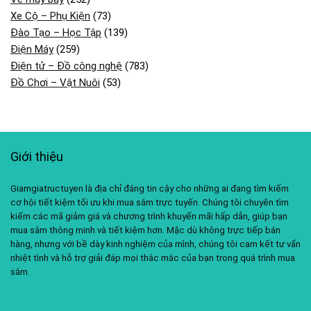
Xe Cộ – Phụ Kiện
(73)
Đào Tạo – Học Tập
(139)
Điện Máy
(259)
Điện tử – Đồ công nghệ
(783)
Đồ Chơi – Vật Nuôi
(53)
Giới thiệu
Giamgiatructuyen là địa chỉ đáng tin cậy cho những ai đang tìm kiếm
cơ hội tiết kiệm tối ưu khi mua sắm trực tuyến. Chúng tôi chuyên tìm
kiếm các mã giảm giá và chương trình khuyến mãi hấp dẫn, giúp bạn
mua sắm thông minh và tiết kiệm hơn. Mặc dù không trực tiếp bán
hàng, nhưng với bề dày kinh nghiệm của mình, chúng tôi cam kết tư vấn
nhiệt tình và hỗ trợ giải đáp mọi thắc mắc của bạn trong quá trình mua
sắm.