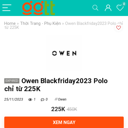
0
Home
»
Thời Trang - Phụ Kiện
»
Owen Blackfriday2023 Polo chỉ
từ 225K
Owen Blackfriday2023 Polo
EXPIRED
chỉ từ 225K
25/11/2023
1
0
Owen
225K
450K
XEM NGAY