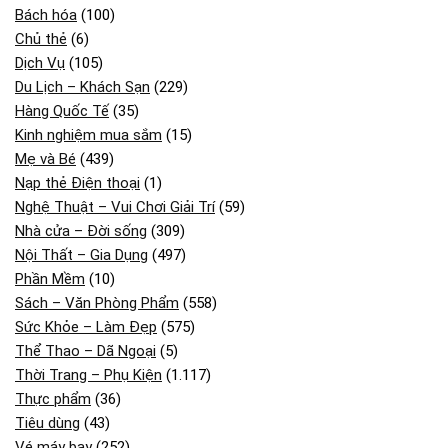
Bách hóa
(100)
Chủ thẻ
(6)
Dịch Vụ
(105)
Du Lịch – Khách Sạn
(229)
Hàng Quốc Tế
(35)
Kinh nghiệm mua sắm
(15)
Mẹ và Bé
(439)
Nạp thẻ Điện thoại
(1)
Nghệ Thuật – Vui Chơi Giải Trí
(59)
Nhà cửa – Đời sống
(309)
Nội Thất – Gia Dụng
(497)
Phần Mềm
(10)
Sách – Văn Phòng Phẩm
(558)
Sức Khỏe – Làm Đẹp
(575)
Thể Thao – Dã Ngoại
(5)
Thời Trang – Phụ Kiện
(1.117)
Thực phẩm
(36)
Tiêu dùng
(43)
Vé máy bay
(252)