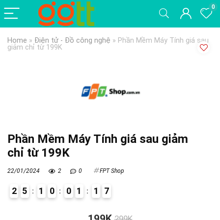
0
Home
»
Điện tử - Đồ công nghệ
»
Phần Mềm Máy Tính giá sau
giảm chỉ từ 199K
Phần Mềm Máy Tính giá sau giảm
chỉ từ 199K
22/01/2024
2
0
FPT Shop
2
5
1
0
0
1
1
7
9
199K
299K