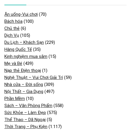
Ăn uống-Vui chơi
(70)
Bách hóa
(100)
Chủ thẻ
(6)
Dịch Vụ
(105)
Du Lịch – Khách Sạn
(229)
Hàng Quốc Tế
(35)
Kinh nghiệm mua sắm
(15)
Mẹ và Bé
(439)
Nạp thẻ Điện thoại
(1)
Nghệ Thuật – Vui Chơi Giải Trí
(59)
Nhà cửa – Đời sống
(309)
Nội Thất – Gia Dụng
(497)
Phần Mềm
(10)
Sách – Văn Phòng Phẩm
(558)
Sức Khỏe – Làm Đẹp
(575)
Thể Thao – Dã Ngoại
(5)
Thời Trang – Phụ Kiện
(1.117)