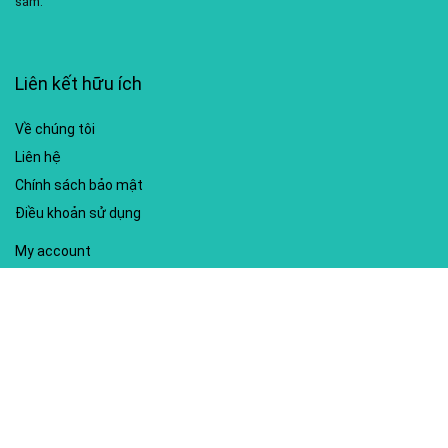
sắm.
Liên kết hữu ích
Về chúng tôi
Liên hệ
Chính sách bảo mật
Điều khoản sử dụng
My account
Hướng dẫn sử dụng
Sitemap
Mã giảm giá nổi bật