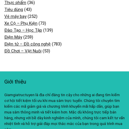
Thực phẩm
(36)
Tiêu dùng
(43)
Vé máy bay
(252)
Xe Cộ – Phụ Kiện
(73)
Đào Tạo – Học Tập
(139)
Điện Máy
(259)
Điện tử – Đồ công nghệ
(783)
Đồ Chơi – Vật Nuôi
(53)
Giới thiệu
Giamgiatructuyen là địa chỉ đáng tin cậy cho những ai đang tìm kiếm
cơ hội tiết kiệm tối ưu khi mua sắm trực tuyến. Chúng tôi chuyên tìm
kiếm các mã giảm giá và chương trình khuyến mãi hấp dẫn, giúp bạn
mua sắm thông minh và tiết kiệm hơn. Mặc dù không trực tiếp bán
hàng, nhưng với bề dày kinh nghiệm của mình, chúng tôi cam kết tư vấn
nhiệt tình và hỗ trợ giải đáp mọi thắc mắc của bạn trong quá trình mua