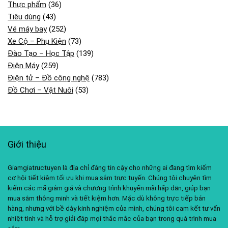
Thực phẩm
(36)
Tiêu dùng
(43)
Vé máy bay
(252)
Xe Cộ – Phụ Kiện
(73)
Đào Tạo – Học Tập
(139)
Điện Máy
(259)
Điện tử – Đồ công nghệ
(783)
Đồ Chơi – Vật Nuôi
(53)
Giới thiệu
Giamgiatructuyen là địa chỉ đáng tin cậy cho những ai đang tìm kiếm
cơ hội tiết kiệm tối ưu khi mua sắm trực tuyến. Chúng tôi chuyên tìm
kiếm các mã giảm giá và chương trình khuyến mãi hấp dẫn, giúp bạn
mua sắm thông minh và tiết kiệm hơn. Mặc dù không trực tiếp bán
hàng, nhưng với bề dày kinh nghiệm của mình, chúng tôi cam kết tư vấn
nhiệt tình và hỗ trợ giải đáp mọi thắc mắc của bạn trong quá trình mua