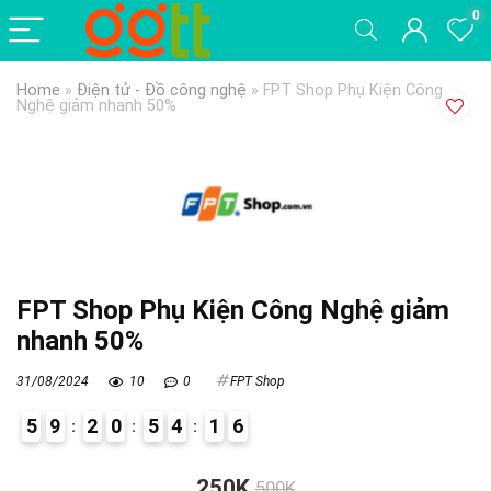
0
Home
»
Điện tử - Đồ công nghệ
»
FPT Shop Phụ Kiện Công
Nghệ giảm nhanh 50%
FPT Shop Phụ Kiện Công Nghệ giảm
nhanh 50%
31/08/2024
10
0
FPT Shop
5
9
2
0
5
4
1
6
6
250K
500K