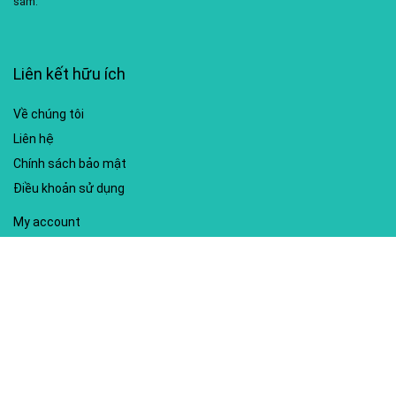
sắm.
Liên kết hữu ích
Về chúng tôi
Liên hệ
Chính sách bảo mật
Điều khoản sử dụng
My account
Hướng dẫn sử dụng
Sitemap
Mã giảm giá nổi bật