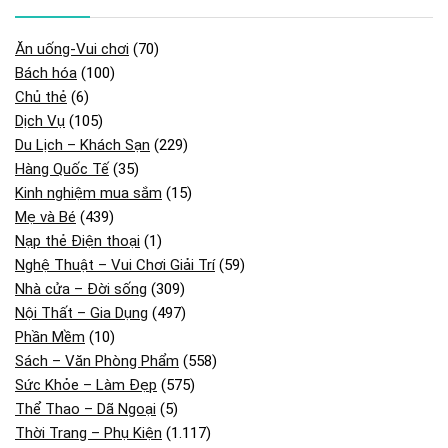
Ăn uống-Vui chơi
(70)
Bách hóa
(100)
Chủ thẻ
(6)
Dịch Vụ
(105)
Du Lịch – Khách Sạn
(229)
Hàng Quốc Tế
(35)
Kinh nghiệm mua sắm
(15)
Mẹ và Bé
(439)
Nạp thẻ Điện thoại
(1)
Nghệ Thuật – Vui Chơi Giải Trí
(59)
Nhà cửa – Đời sống
(309)
Nội Thất – Gia Dụng
(497)
Phần Mềm
(10)
Sách – Văn Phòng Phẩm
(558)
Sức Khỏe – Làm Đẹp
(575)
Thể Thao – Dã Ngoại
(5)
Thời Trang – Phụ Kiện
(1.117)