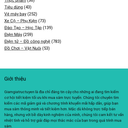
Thực phẩm
(36)
Tiêu dùng
(43)
Vé máy bay
(252)
Xe Cộ – Phụ Kiện
(73)
Đào Tạo – Học Tập
(139)
Điện Máy
(259)
Điện tử – Đồ công nghệ
(783)
Đồ Chơi – Vật Nuôi
(53)
Giới thiệu
Giamgiatructuyen là địa chỉ đáng tin cậy cho những ai đang tìm kiếm
cơ hội tiết kiệm tối ưu khi mua sắm trực tuyến. Chúng tôi chuyên tìm
kiếm các mã giảm giá và chương trình khuyến mãi hấp dẫn, giúp bạn
mua sắm thông minh và tiết kiệm hơn. Mặc dù không trực tiếp bán
hàng, nhưng với bề dày kinh nghiệm của mình, chúng tôi cam kết tư vấn
nhiệt tình và hỗ trợ giải đáp mọi thắc mắc của bạn trong quá trình mua
sắm.