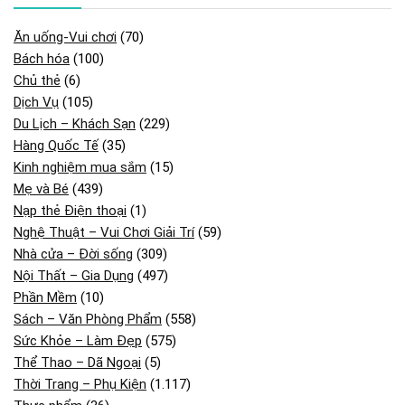
Ăn uống-Vui chơi
(70)
Bách hóa
(100)
Chủ thẻ
(6)
Dịch Vụ
(105)
Du Lịch – Khách Sạn
(229)
Hàng Quốc Tế
(35)
Kinh nghiệm mua sắm
(15)
Mẹ và Bé
(439)
Nạp thẻ Điện thoại
(1)
Nghệ Thuật – Vui Chơi Giải Trí
(59)
Nhà cửa – Đời sống
(309)
Nội Thất – Gia Dụng
(497)
Phần Mềm
(10)
Sách – Văn Phòng Phẩm
(558)
Sức Khỏe – Làm Đẹp
(575)
Thể Thao – Dã Ngoại
(5)
Thời Trang – Phụ Kiện
(1.117)