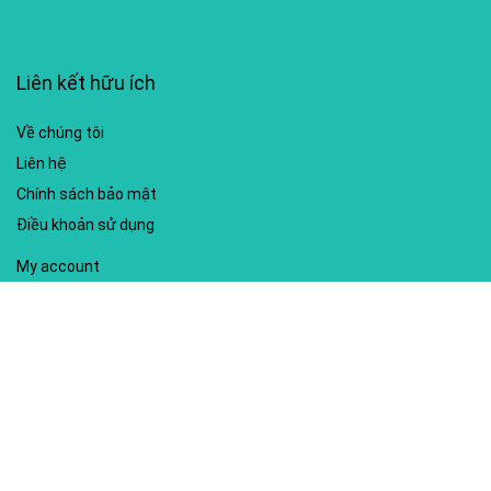
Liên kết hữu ích
Về chúng tôi
Liên hệ
Chính sách bảo mật
Điều khoản sử dụng
My account
Hướng dẫn sử dụng
Sitemap
Mã giảm giá nổi bật