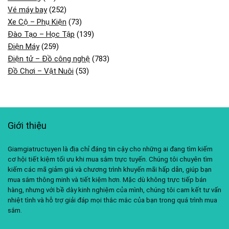
Vé máy bay
(252)
Xe Cộ – Phụ Kiện
(73)
Đào Tạo – Học Tập
(139)
Điện Máy
(259)
Điện tử – Đồ công nghệ
(783)
Đồ Chơi – Vật Nuôi
(53)
Giới thiệu
Giamgiatructuyen là địa chỉ đáng tin cậy cho những ai đang tìm kiếm
cơ hội tiết kiệm tối ưu khi mua sắm trực tuyến. Chúng tôi chuyên tìm
kiếm các mã giảm giá và chương trình khuyến mãi hấp dẫn, giúp bạn
mua sắm thông minh và tiết kiệm hơn. Mặc dù không trực tiếp bán
hàng, nhưng với bề dày kinh nghiệm của mình, chúng tôi cam kết tư vấn
nhiệt tình và hỗ trợ giải đáp mọi thắc mắc của bạn trong quá trình mua
sắm.