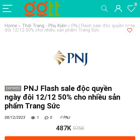
0
Home
»
Thời Trang - Phụ Kiện
»
PNJ Flash sale độc quyền ngày
đôi 12/12 50% cho nhiều sản phẩm Trang Sức
PNJ Flash sale độc quyền
EXPIRED
ngày đôi 12/12 50% cho nhiều sản
phẩm Trang Sức
08/12/2023
1
0
PNJ
487K
975K