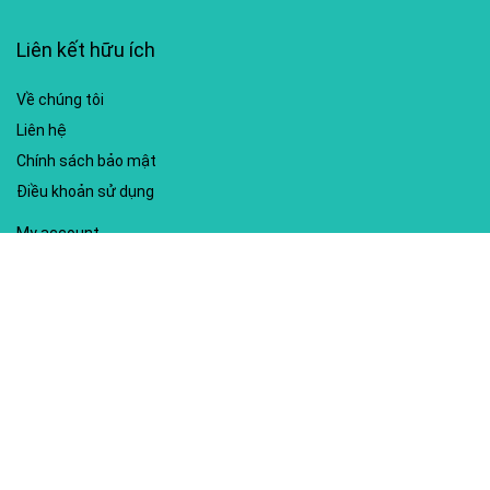
Liên kết hữu ích
Về chúng tôi
Liên hệ
Chính sách bảo mật
Điều khoản sử dụng
My account
Hướng dẫn sử dụng
Sitemap
Mã giảm giá nổi bật
Nhà xuất bản Kim Đồng