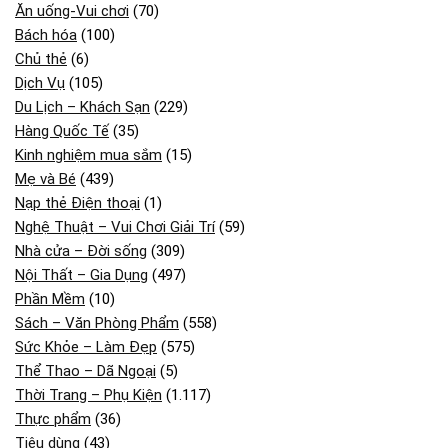
Ăn uống-Vui chơi
(70)
Bách hóa
(100)
Chủ thẻ
(6)
Dịch Vụ
(105)
Du Lịch – Khách Sạn
(229)
Hàng Quốc Tế
(35)
Kinh nghiệm mua sắm
(15)
Mẹ và Bé
(439)
Nạp thẻ Điện thoại
(1)
Nghệ Thuật – Vui Chơi Giải Trí
(59)
Nhà cửa – Đời sống
(309)
Nội Thất – Gia Dụng
(497)
Phần Mềm
(10)
Sách – Văn Phòng Phẩm
(558)
Sức Khỏe – Làm Đẹp
(575)
Thể Thao – Dã Ngoại
(5)
Thời Trang – Phụ Kiện
(1.117)
Thực phẩm
(36)
Tiêu dùng
(43)