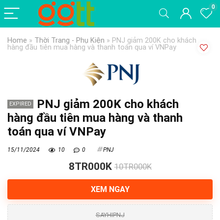
0
Home
»
Thời Trang - Phụ Kiện
»
PNJ giảm 200K cho khách
hàng đầu tiên mua hàng và thanh toán qua ví VNPay
PNJ giảm 200K cho khách
EXPIRED
hàng đầu tiên mua hàng và thanh
toán qua ví VNPay
15/11/2024
10
0
PNJ
8TR000K
10TR000K
XEM NGAY
SAYHIPNJ