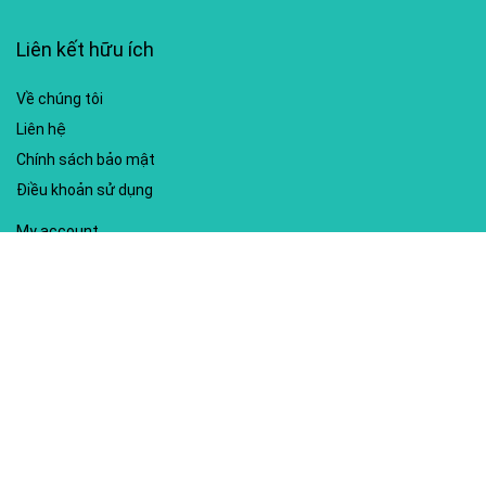
Liên kết hữu ích
Về chúng tôi
Liên hệ
Chính sách bảo mật
Điều khoản sử dụng
My account
Hướng dẫn sử dụng
Sitemap
Mã giảm giá nổi bật
Nhà xuất bản Kim Đồng