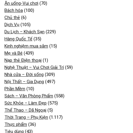
Ăn uống-Vui chơi
(70)
Bách hóa
(100)
Chủ thẻ
(6)
Dịch Vụ
(105)
Du Lịch – Khách Sạn
(229)
Hàng Quốc Tế
(35)
Kinh nghiệm mua sắm
(15)
Mẹ và Bé
(439)
Nạp thẻ Điện thoại
(1)
Nghệ Thuật – Vui Chơi Giải Trí
(59)
Nhà cửa – Đời sống
(309)
Nội Thất – Gia Dụng
(497)
Phần Mềm
(10)
Sách – Văn Phòng Phẩm
(558)
Sức Khỏe – Làm Đẹp
(575)
Thể Thao – Dã Ngoại
(5)
Thời Trang – Phụ Kiện
(1.117)
Thực phẩm
(36)
Tiêu dùng
(43)