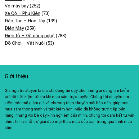
Vé máy bay
(252)
Xe Cộ – Phụ Kiện
(73)
Đào Tạo – Học Tập
(139)
Điện Máy
(259)
Điện tử – Đồ công nghệ
(783)
Đồ Chơi – Vật Nuôi
(53)
Giới thiệu
Giamgiatructuyen là địa chỉ đáng tin cậy cho những ai đang tìm kiếm
cơ hội tiết kiệm tối ưu khi mua sắm trực tuyến. Chúng tôi chuyên tìm
kiếm các mã giảm giá và chương trình khuyến mãi hấp dẫn, giúp bạn
mua sắm thông minh và tiết kiệm hơn. Mặc dù không trực tiếp bán
hàng, nhưng với bề dày kinh nghiệm của mình, chúng tôi cam kết tư vấn
nhiệt tình và hỗ trợ giải đáp mọi thắc mắc của bạn trong quá trình mua
sắm.