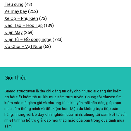
Tiêu dùng
(43)
Vé máy bay
(252)
Xe Cộ – Phụ Kiện
(73)
Đào Tạo – Học Tập
(139)
Điện Máy
(259)
Điện tử – Đồ công nghệ
(783)
Đồ Chơi – Vật Nuôi
(53)
Giới thiệu
Giamgiatructuyen là địa chỉ đáng tin cậy cho những ai đang tìm kiếm
cơ hội tiết kiệm tối ưu khi mua sắm trực tuyến. Chúng tôi chuyên tìm
kiếm các mã giảm giá và chương trình khuyến mãi hấp dẫn, giúp bạn
mua sắm thông minh và tiết kiệm hơn. Mặc dù không trực tiếp bán
hàng, nhưng với bề dày kinh nghiệm của mình, chúng tôi cam kết tư vấn
nhiệt tình và hỗ trợ giải đáp mọi thắc mắc của bạn trong quá trình mua
sắm.