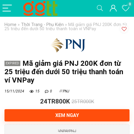
0
Home
»
Thời Trang - Phụ Kiện
»
Mã giảm giá PNJ 200K đơn từ
25 triệu đến dưới 50 triệu thanh toán ví VNPay
Mã giảm giá PNJ 200K đơn từ
EXPIRED
25 triệu đến dưới 50 triệu thanh toán
ví VNPay
15/11/2024
15
0
PNJ
24TR800K
25TR000K
XEM NGAY
VNPAYPNJ