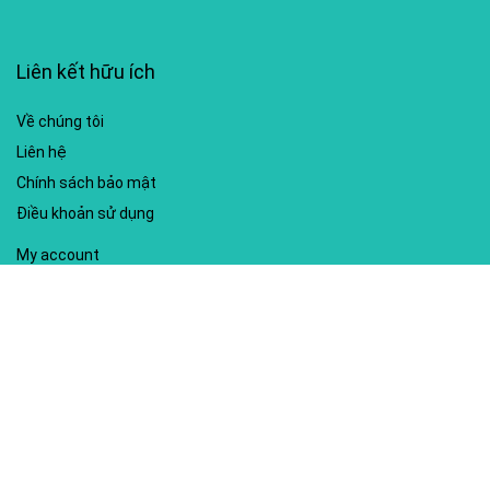
Liên kết hữu ích
Về chúng tôi
Liên hệ
Chính sách bảo mật
Điều khoản sử dụng
My account
Hướng dẫn sử dụng
Sitemap
Mã giảm giá nổi bật
Nhà xuất bản Kim Đồng