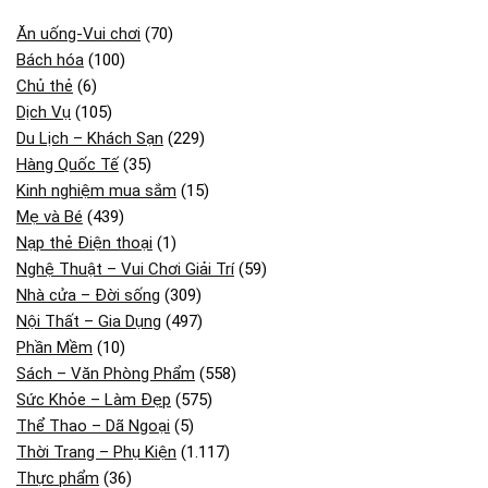
Ăn uống-Vui chơi
(70)
Bách hóa
(100)
Chủ thẻ
(6)
Dịch Vụ
(105)
Du Lịch – Khách Sạn
(229)
Hàng Quốc Tế
(35)
Kinh nghiệm mua sắm
(15)
Mẹ và Bé
(439)
Nạp thẻ Điện thoại
(1)
Nghệ Thuật – Vui Chơi Giải Trí
(59)
Nhà cửa – Đời sống
(309)
Nội Thất – Gia Dụng
(497)
Phần Mềm
(10)
Sách – Văn Phòng Phẩm
(558)
Sức Khỏe – Làm Đẹp
(575)
Thể Thao – Dã Ngoại
(5)
Thời Trang – Phụ Kiện
(1.117)
Thực phẩm
(36)