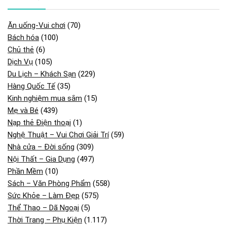
Ăn uống-Vui chơi
(70)
Bách hóa
(100)
Chủ thẻ
(6)
Dịch Vụ
(105)
Du Lịch – Khách Sạn
(229)
Hàng Quốc Tế
(35)
Kinh nghiệm mua sắm
(15)
Mẹ và Bé
(439)
Nạp thẻ Điện thoại
(1)
Nghệ Thuật – Vui Chơi Giải Trí
(59)
Nhà cửa – Đời sống
(309)
Nội Thất – Gia Dụng
(497)
Phần Mềm
(10)
Sách – Văn Phòng Phẩm
(558)
Sức Khỏe – Làm Đẹp
(575)
Thể Thao – Dã Ngoại
(5)
Thời Trang – Phụ Kiện
(1.117)