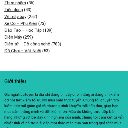
Thực phẩm
(36)
Tiêu dùng
(43)
Vé máy bay
(252)
Xe Cộ – Phụ Kiện
(73)
Đào Tạo – Học Tập
(139)
Điện Máy
(259)
Điện tử – Đồ công nghệ
(783)
Đồ Chơi – Vật Nuôi
(53)
Giới thiệu
Giamgiatructuyen là địa chỉ đáng tin cậy cho những ai đang tìm kiếm
cơ hội tiết kiệm tối ưu khi mua sắm trực tuyến. Chúng tôi chuyên tìm
kiếm các mã giảm giá và chương trình khuyến mãi hấp dẫn, giúp bạn
mua sắm thông minh và tiết kiệm hơn. Mặc dù không trực tiếp bán
hàng, nhưng với bề dày kinh nghiệm của mình, chúng tôi cam kết tư vấn
nhiệt tình và hỗ trợ giải đáp mọi thắc mắc của bạn trong quá trình mua