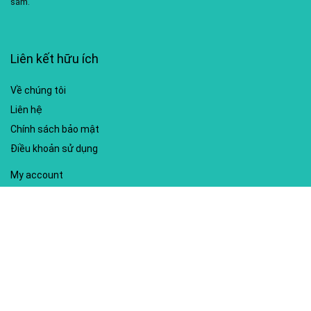
sắm.
Liên kết hữu ích
Về chúng tôi
Liên hệ
Chính sách bảo mật
Điều khoản sử dụng
My account
Hướng dẫn sử dụng
Sitemap
Mã giảm giá nổi bật