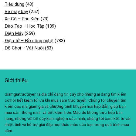
Tiêu dùng
(43)
Vé máy bay
(252)
Xe Cộ – Phụ Kiện
(73)
Đào Tạo – Học Tập
(139)
Điện Máy
(259)
Điện tử – Đồ công nghệ
(783)
Đồ Chơi – Vật Nuôi
(53)
Giới thiệu
Giamgiatructuyen là địa chỉ đáng tin cậy cho những ai đang tìm kiếm
cơ hội tiết kiệm tối ưu khi mua sắm trực tuyến. Chúng tôi chuyên tìm
kiếm các mã giảm giá và chương trình khuyến mãi hấp dẫn, giúp bạn
mua sắm thông minh và tiết kiệm hơn. Mặc dù không trực tiếp bán
hàng, nhưng với bề dày kinh nghiệm của mình, chúng tôi cam kết tư vấn
nhiệt tình và hỗ trợ giải đáp mọi thắc mắc của bạn trong quá trình mua
sắm.