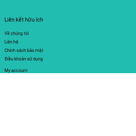
Liên kết hữu ích
Về chúng tôi
Liên hệ
Chính sách bảo mật
Điều khoản sử dụng
My account
Hướng dẫn sử dụng
Sitemap
Mã giảm giá nổi bật
Nhà xuất bản Kim Đồng