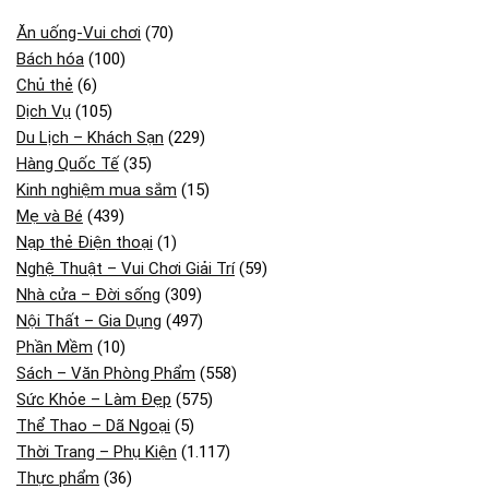
Ăn uống-Vui chơi
(70)
Bách hóa
(100)
Chủ thẻ
(6)
Dịch Vụ
(105)
Du Lịch – Khách Sạn
(229)
Hàng Quốc Tế
(35)
Kinh nghiệm mua sắm
(15)
Mẹ và Bé
(439)
Nạp thẻ Điện thoại
(1)
Nghệ Thuật – Vui Chơi Giải Trí
(59)
Nhà cửa – Đời sống
(309)
Nội Thất – Gia Dụng
(497)
Phần Mềm
(10)
Sách – Văn Phòng Phẩm
(558)
Sức Khỏe – Làm Đẹp
(575)
Thể Thao – Dã Ngoại
(5)
Thời Trang – Phụ Kiện
(1.117)
Thực phẩm
(36)