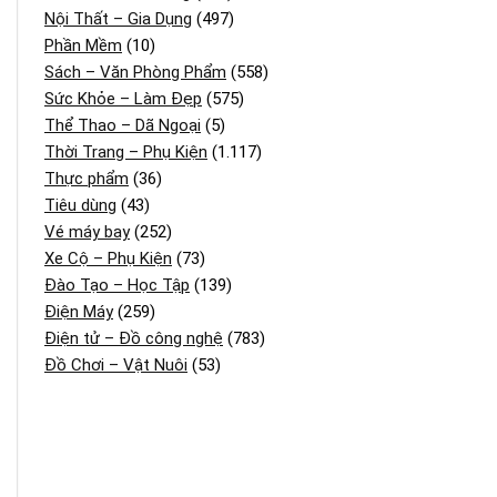
Nội Thất – Gia Dụng
(497)
Phần Mềm
(10)
Sách – Văn Phòng Phẩm
(558)
Sức Khỏe – Làm Đẹp
(575)
Thể Thao – Dã Ngoại
(5)
Thời Trang – Phụ Kiện
(1.117)
Thực phẩm
(36)
Tiêu dùng
(43)
Vé máy bay
(252)
Xe Cộ – Phụ Kiện
(73)
Đào Tạo – Học Tập
(139)
Điện Máy
(259)
Điện tử – Đồ công nghệ
(783)
Đồ Chơi – Vật Nuôi
(53)