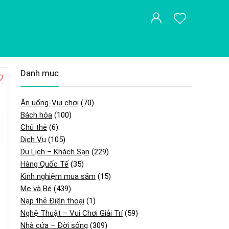
Danh mục
Ăn uống-Vui chơi
(70)
Bách hóa
(100)
Chủ thẻ
(6)
Dịch Vụ
(105)
Du Lịch – Khách Sạn
(229)
Hàng Quốc Tế
(35)
Kinh nghiệm mua sắm
(15)
Mẹ và Bé
(439)
Nạp thẻ Điện thoại
(1)
Nghệ Thuật – Vui Chơi Giải Trí
(59)
Nhà cửa – Đời sống
(309)