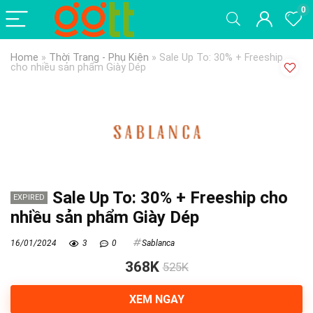
0
Home
»
Thời Trang - Phụ Kiện
»
Sale Up To: 30% + Freeship
cho nhiều sản phẩm Giày Dép
Sale Up To: 30% + Freeship cho
EXPIRED
nhiều sản phẩm Giày Dép
16/01/2024
3
0
Sablanca
368K
525K
XEM NGAY