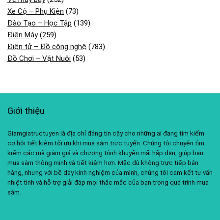
Xe Cộ – Phụ Kiện
(73)
Đào Tạo – Học Tập
(139)
Điện Máy
(259)
Điện tử – Đồ công nghệ
(783)
Đồ Chơi – Vật Nuôi
(53)
Giới thiệu
Giamgiatructuyen là địa chỉ đáng tin cậy cho những ai đang tìm kiếm
cơ hội tiết kiệm tối ưu khi mua sắm trực tuyến. Chúng tôi chuyên tìm
kiếm các mã giảm giá và chương trình khuyến mãi hấp dẫn, giúp bạn
mua sắm thông minh và tiết kiệm hơn. Mặc dù không trực tiếp bán
hàng, nhưng với bề dày kinh nghiệm của mình, chúng tôi cam kết tư vấn
nhiệt tình và hỗ trợ giải đáp mọi thắc mắc của bạn trong quá trình mua
sắm.