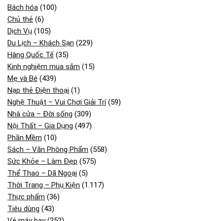
Bách hóa
(100)
Chủ thẻ
(6)
Dịch Vụ
(105)
Du Lịch – Khách Sạn
(229)
Hàng Quốc Tế
(35)
Kinh nghiệm mua sắm
(15)
Mẹ và Bé
(439)
Nạp thẻ Điện thoại
(1)
Nghệ Thuật – Vui Chơi Giải Trí
(59)
Nhà cửa – Đời sống
(309)
Nội Thất – Gia Dụng
(497)
Phần Mềm
(10)
Sách – Văn Phòng Phẩm
(558)
Sức Khỏe – Làm Đẹp
(575)
Thể Thao – Dã Ngoại
(5)
Thời Trang – Phụ Kiện
(1.117)
Thực phẩm
(36)
Tiêu dùng
(43)
Vé máy bay
(252)