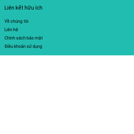
Liên kết hữu ích
Về chúng tôi
Liên hệ
Chính sách bảo mật
Điều khoản sử dụng
My account
Hướng dẫn sử dụng
Sitemap
Mã giảm giá nổi bật
Nhà xuất bản Kim Đồng
Shopee