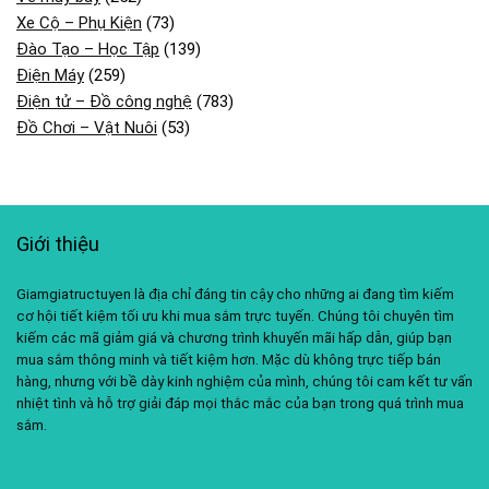
Xe Cộ – Phụ Kiện
(73)
Đào Tạo – Học Tập
(139)
Điện Máy
(259)
Điện tử – Đồ công nghệ
(783)
Đồ Chơi – Vật Nuôi
(53)
Giới thiệu
Giamgiatructuyen là địa chỉ đáng tin cậy cho những ai đang tìm kiếm
cơ hội tiết kiệm tối ưu khi mua sắm trực tuyến. Chúng tôi chuyên tìm
kiếm các mã giảm giá và chương trình khuyến mãi hấp dẫn, giúp bạn
mua sắm thông minh và tiết kiệm hơn. Mặc dù không trực tiếp bán
hàng, nhưng với bề dày kinh nghiệm của mình, chúng tôi cam kết tư vấn
nhiệt tình và hỗ trợ giải đáp mọi thắc mắc của bạn trong quá trình mua
sắm.