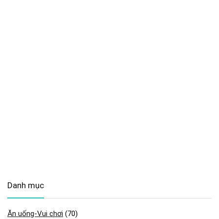
Danh mục
Ăn uống-Vui chơi
(70)