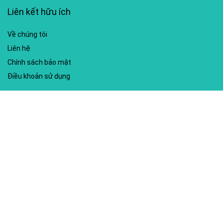
Liên kết hữu ích
Về chúng tôi
Liên hệ
Chính sách bảo mật
Điều khoản sử dụng
My account
Hướng dẫn sử dụng
Sitemap
Mã giảm giá nổi bật
Nhà xuất bản Kim Đồng
Shopee