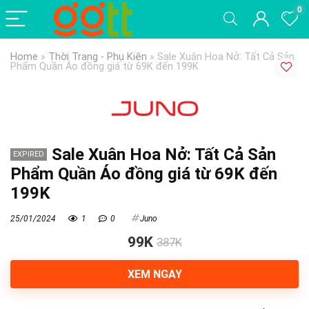
0
Home
»
Thời Trang - Phụ Kiện
»
Sale Xuân Hoa Nở: Tất Cả Sản
Phẩm Quần Áo đồng giá từ 69K đến 199K
Sale Xuân Hoa Nở: Tất Cả Sản
EXPIRED
Phẩm Quần Áo đồng giá từ 69K đến
199K
25/01/2024
1
0
Juno
99K
387K
XEM NGAY