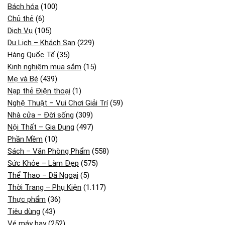
Bách hóa
(100)
Chủ thẻ
(6)
Dịch Vụ
(105)
Du Lịch – Khách Sạn
(229)
Hàng Quốc Tế
(35)
Kinh nghiệm mua sắm
(15)
Mẹ và Bé
(439)
Nạp thẻ Điện thoại
(1)
Nghệ Thuật – Vui Chơi Giải Trí
(59)
Nhà cửa – Đời sống
(309)
Nội Thất – Gia Dụng
(497)
Phần Mềm
(10)
Sách – Văn Phòng Phẩm
(558)
Sức Khỏe – Làm Đẹp
(575)
Thể Thao – Dã Ngoại
(5)
Thời Trang – Phụ Kiện
(1.117)
Thực phẩm
(36)
Tiêu dùng
(43)
Vé máy bay
(252)