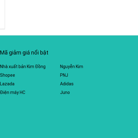
Mã giảm giá nổi bật
Nhà xuất bản Kim Đồng
Nguyễn Kim
Shopee
PNJ
Lazada
Adidas
Điện máy HC
Juno