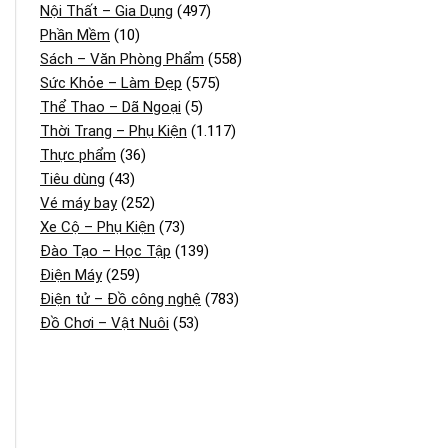
Nội Thất – Gia Dụng
(497)
Phần Mềm
(10)
Sách – Văn Phòng Phẩm
(558)
Sức Khỏe – Làm Đẹp
(575)
Thể Thao – Dã Ngoại
(5)
Thời Trang – Phụ Kiện
(1.117)
Thực phẩm
(36)
Tiêu dùng
(43)
Vé máy bay
(252)
Xe Cộ – Phụ Kiện
(73)
Đào Tạo – Học Tập
(139)
Điện Máy
(259)
Điện tử – Đồ công nghệ
(783)
Đồ Chơi – Vật Nuôi
(53)