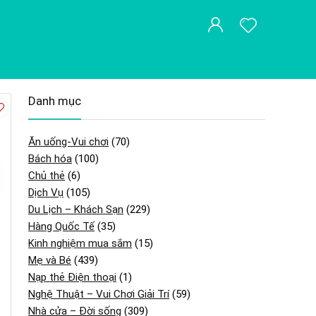
Danh mục
Ăn uống-Vui chơi
(70)
Bách hóa
(100)
Chủ thẻ
(6)
Dịch Vụ
(105)
Du Lịch – Khách Sạn
(229)
Hàng Quốc Tế
(35)
Kinh nghiệm mua sắm
(15)
Mẹ và Bé
(439)
Nạp thẻ Điện thoại
(1)
Nghệ Thuật – Vui Chơi Giải Trí
(59)
Nhà cửa – Đời sống
(309)