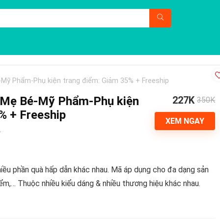
Mỹ Phẩm-Phụ kiện trang điểm: Giảm 35% + Freeship
 Mẹ Bé-Mỹ Phẩm-Phụ kiện
227K
350K
% + Freeship
XEM NGAY
x
hiều phần quà hấp dẫn khác nhau. Mã áp dụng cho đa dạng sản
,… Thuộc nhiều kiểu dáng & nhiều thương hiệu khác nhau.