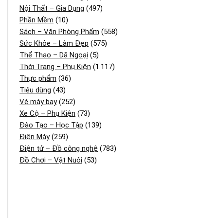
Nội Thất – Gia Dụng
(497)
Phần Mềm
(10)
Sách – Văn Phòng Phẩm
(558)
Sức Khỏe – Làm Đẹp
(575)
Thể Thao – Dã Ngoại
(5)
Thời Trang – Phụ Kiện
(1.117)
Thực phẩm
(36)
Tiêu dùng
(43)
Vé máy bay
(252)
Xe Cộ – Phụ Kiện
(73)
Đào Tạo – Học Tập
(139)
Điện Máy
(259)
Điện tử – Đồ công nghệ
(783)
Đồ Chơi – Vật Nuôi
(53)