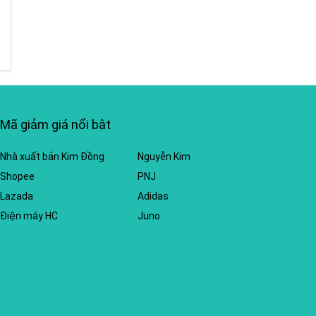
Mã giảm giá nổi bật
Nhà xuất bản Kim Đồng
Nguyễn Kim
Shopee
PNJ
Lazada
Adidas
Điện máy HC
Juno