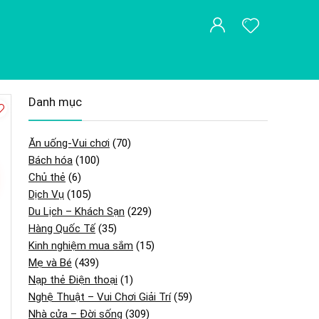
Danh mục
Ăn uống-Vui chơi
(70)
Bách hóa
(100)
Chủ thẻ
(6)
Dịch Vụ
(105)
Du Lịch – Khách Sạn
(229)
Hàng Quốc Tế
(35)
Kinh nghiệm mua sắm
(15)
Mẹ và Bé
(439)
Nạp thẻ Điện thoại
(1)
Nghệ Thuật – Vui Chơi Giải Trí
(59)
Nhà cửa – Đời sống
(309)