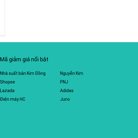
Mã giảm giá nổi bật
Nhà xuất bản Kim Đồng
Nguyễn Kim
Shopee
PNJ
Lazada
Adidas
Điện máy HC
Juno