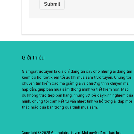
Giới thiệu
Giamgiatructuyen là địa chỉ đáng tin cậy cho những ai đang tìm
kiếm cơ hội tiết kiệm tối ưu khi mua sắm trực tuyến. Chúng tôi
chuyên tìm kiếm các mã giảm giá và chương trình khuyến mãi
hấp dẫn, giúp bạn mua sắm thông minh và tiết kiệm hơn. Mặc
dù không trực tiếp bán hàng, nhưng với bề dày kinh nghiệm của
mình, chúng tôi cam kết tư vấn nhiệt tình và hỗ trợ giải đáp mọi
thắc mắc của bạn trong quá trình mua sắm.
Copyright © 2025 Giamgiatructuyen. Mọi quyền được bảo lưu.