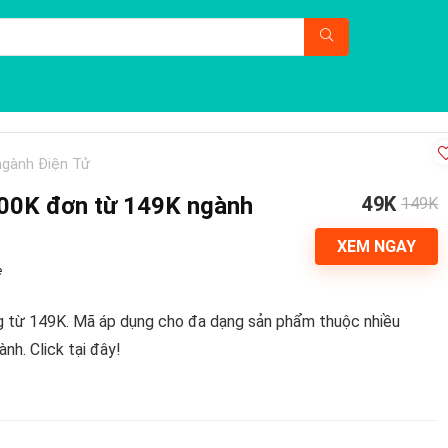
ngành Điện Tử
00K đơn từ 149K ngành
49K
149K
XEM NGAY
e
 từ 149K. Mã áp dụng cho đa dạng sản phẩm thuộc nhiều
nh. Click tại đây!