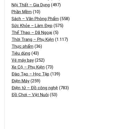
Nội Thất – Gia Dụng
(497)
Phần Mềm
(10)
Sách – Văn Phòng Phẩm
(558)
Sức Khỏe – Làm Đẹp
(575)
Thể Thao – Dã Ngoại
(5)
Thời Trang – Phụ Kiện
(1.117)
Thực phẩm
(36)
Tiêu dùng
(43)
Vé máy bay
(252)
Xe Cộ – Phụ Kiện
(73)
Đào Tạo – Học Tập
(139)
Điện Máy
(259)
Điện tử – Đồ công nghệ
(783)
Đồ Chơi – Vật Nuôi
(53)