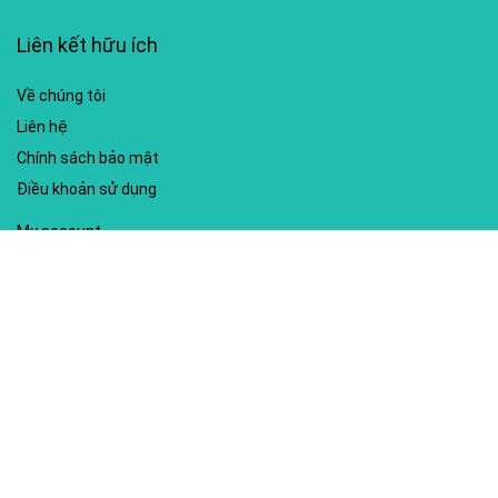
Liên kết hữu ích
Về chúng tôi
Liên hệ
Chính sách bảo mật
Điều khoản sử dụng
My account
Hướng dẫn sử dụng
Sitemap
Mã giảm giá nổi bật
Nhà xuất bản Kim Đồng