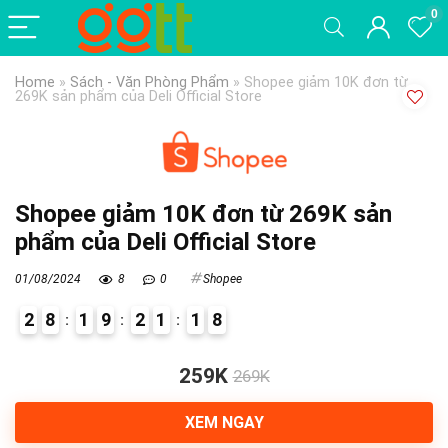
0
Home
»
Sách - Văn Phòng Phẩm
»
Shopee giảm 10K đơn từ
269K sản phẩm của Deli Official Store
Shopee giảm 10K đơn từ 269K sản
phẩm của Deli Official Store
01/08/2024
8
0
Shopee
2
8
1
9
2
1
1
7
8
9
259K
269K
XEM NGAY