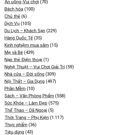
Ăn uống-Vui chơi
(70)
Bách hóa
(100)
Chủ thẻ
(6)
Dịch Vụ
(105)
Du Lịch – Khách Sạn
(229)
Hàng Quốc Tế
(35)
Kinh nghiệm mua sắm
(15)
Mẹ và Bé
(439)
Nạp thẻ Điện thoại
(1)
Nghệ Thuật – Vui Chơi Giải Trí
(59)
Nhà cửa – Đời sống
(309)
Nội Thất – Gia Dụng
(497)
Phần Mềm
(10)
Sách – Văn Phòng Phẩm
(558)
Sức Khỏe – Làm Đẹp
(575)
Thể Thao – Dã Ngoại
(5)
Thời Trang – Phụ Kiện
(1.117)
Thực phẩm
(36)
Tiêu dùng
(43)