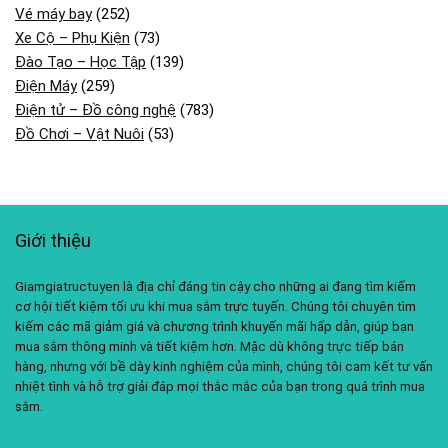
Vé máy bay
(252)
Xe Cộ – Phụ Kiện
(73)
Đào Tạo – Học Tập
(139)
Điện Máy
(259)
Điện tử – Đồ công nghệ
(783)
Đồ Chơi – Vật Nuôi
(53)
Giới thiệu
Giamgiatructuyen là địa chỉ đáng tin cậy cho những ai đang tìm kiếm
cơ hội tiết kiệm tối ưu khi mua sắm trực tuyến. Chúng tôi chuyên tìm
kiếm các mã giảm giá và chương trình khuyến mãi hấp dẫn, giúp bạn
mua sắm thông minh và tiết kiệm hơn. Mặc dù không trực tiếp bán
hàng, nhưng với bề dày kinh nghiệm của mình, chúng tôi cam kết tư vấn
nhiệt tình và hỗ trợ giải đáp mọi thắc mắc của bạn trong quá trình mua
sắm.