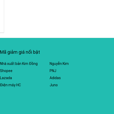
Mã giảm giá nổi bật
Nhà xuất bản Kim Đồng
Nguyễn Kim
Shopee
PNJ
Lazada
Adidas
Điện máy HC
Juno