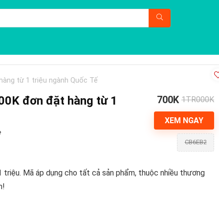
àng từ 1 triệu ngành Quốc Tế
00K đơn đặt hàng từ 1
700K
1TR000K
XEM NGAY
e
CB6EB2
 triệu. Mã áp dụng cho tất cả sản phẩm, thuộc nhiều thương
n!