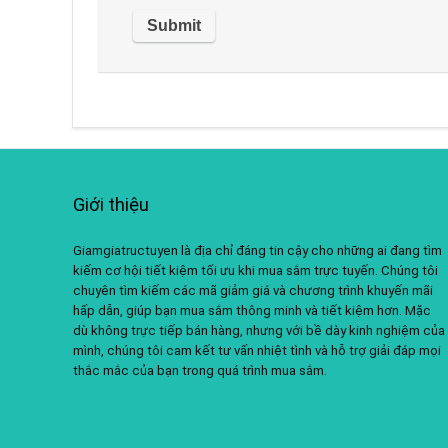
Giới thiệu
Giamgiatructuyen là địa chỉ đáng tin cậy cho những ai đang tìm
kiếm cơ hội tiết kiệm tối ưu khi mua sắm trực tuyến. Chúng tôi
chuyên tìm kiếm các mã giảm giá và chương trình khuyến mãi
hấp dẫn, giúp bạn mua sắm thông minh và tiết kiệm hơn. Mặc
dù không trực tiếp bán hàng, nhưng với bề dày kinh nghiệm của
mình, chúng tôi cam kết tư vấn nhiệt tình và hỗ trợ giải đáp mọi
thắc mắc của bạn trong quá trình mua sắm.