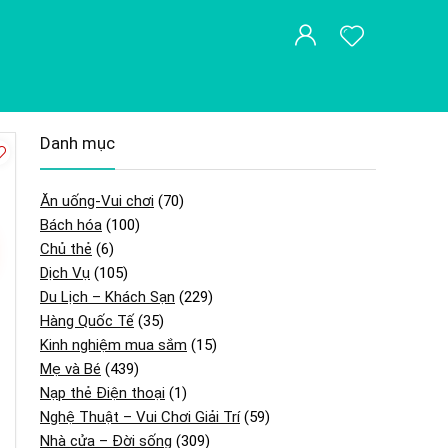
Danh mục
Ăn uống-Vui chơi
(70)
Bách hóa
(100)
Chủ thẻ
(6)
Dịch Vụ
(105)
Du Lịch – Khách Sạn
(229)
Hàng Quốc Tế
(35)
Kinh nghiệm mua sắm
(15)
Mẹ và Bé
(439)
Nạp thẻ Điện thoại
(1)
Nghệ Thuật – Vui Chơi Giải Trí
(59)
Nhà cửa – Đời sống
(309)