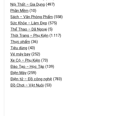
Nội Thất – Gia Dụng
(497)
Phần Mềm
(10)
Sách – Văn Phòng Phẩm
(558)
Sức Khỏe – Làm Đẹp
(575)
Thể Thao – Dã Ngoại
(5)
Thời Trang – Phụ Kiện
(1.117)
Thực phẩm
(36)
Tiêu dùng
(43)
Vé máy bay
(252)
Xe Cộ – Phụ Kiện
(73)
Đào Tạo – Học Tập
(139)
Điện Máy
(259)
Điện tử – Đồ công nghệ
(783)
Đồ Chơi – Vật Nuôi
(53)